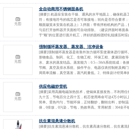
全自动商用不锈钢面条机
[摘要]1.机器应安装在干燥、通风的水平地面上，确保机器
符；有接地符号的线芯是否可靠接地；转向是否符合要求；
顺面簸箕未安装在机器上）3.拌面：带有拌粉机构的产品，
匀后打开放料器开关面粉可自动排除。（建议拌面时将面条
于“顺”的位置进行面片机工，拌好的面粉团经轧辊揉压时应由厚
强制循环蒸发器、蒸发器、洁净设备
[摘要]强制循环蒸发器是依靠外加力循环泵使液体进行循
形物食品、制药、化工、生物工程、环保工程、废液回收等
水、废水的蒸发结晶。蒸发能力：0.5—50t/h系统组成
节阀、真空及排水系统、操作平台、电器仪表控制柜及阀门
局简单流畅，真空蒸发，蒸汽耗量低。2、特殊设计经简单操作
供应电磁炒货机
[摘要]采用高频电磁加热技术，使锅体直接发热，不利用
九十五，节电百分之四十五，机芯使用寿命可达4万小时以
简单。受热均匀，节能环保，正转翻炒，翻转出料，炒制温
保，0排放，0污染，节电，热效率高。常用材质：304全不锈钢产品规格
抗生素混悬液分散机
[摘要]抗生素混悬液分散机，抗生素高速分散机，抗生素