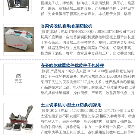
摇摆丸子机，拌馅机，刨肉机，果蔬清洗机，风干机，熏蒸
肉、果蔬、豆制品加工成套设备。产品畅销全国，远销日本
低，为企业赢得了很高的社会声誉。本机用于火腿、培根、咸
香菜切段机|自动香菜切段机
[摘要]韩晗，电话17091065296QQ：305865870
切菜长度调整：自动香菜切段机观察控制面板上显示的长度
丁将会杂乱。切菜加工面平整光滑、规则，北京香菜切段机
果。机器适应性强，是理想的蔬菜加工设备。切菜效率高。
机适用于酒店、餐厅、食堂及中食品加工厂。自动香菜切段机
齐齐哈尔称重软件优质种子包装秤
[摘要]产品简介：哈尔滨东昌DCS-D2060型自动颗粒包
封口于一体的包装设备。哈尔滨东昌DCS-D2060系列颗
采用了先进的仪表测量和PLC控制技术，使产品具有称量
产品以技术起点高、电动控制，耐低温,产品质量优等优点
整机具有计量精准、操作简便、产量高、效益高等优点，是粮
土豆切条机|小型土豆切条机|家用
[摘要]林女士电话：17091065510QQ:32459717
太还包括多款不同功能和用途的,以及相应的参考等等。特
省电省人力。采用不锈钢、铝合钢结构，耐腐蚀，强度高。
理的手柄结构，操作舒适，省力。一块原料一次切出，家用
产效率为手工加工10倍以上。该机采用旋转拨料盘上的导料槽