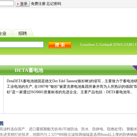
免费注册
忘记密码
企业
招聘
Crossbow
C.Gerhardt
JOWA
SABO El
DETA蓄电池
DetaDETA蓄电池德国是德文Der Edel Tannen(银杉树)的缩写，主要致力于蓄
工业电池的生产, 在1997年“银杉”被爱克赛电池集团所兼并而为人所熟识的德国
杉”是一家通过ISO9001质量标准的先进企业。主要产品包括：DETA蓄电池等。
滤筒
00除尘滤筒滤料选自国产、进口覆膜聚酯无纺布(可做防油、防水、防静电、阻燃处理)、聚酯
进宽褶打折技术，间隙均匀.2.325*900除尘滤筒两端端盖选用8mm以上厚的防锈钢