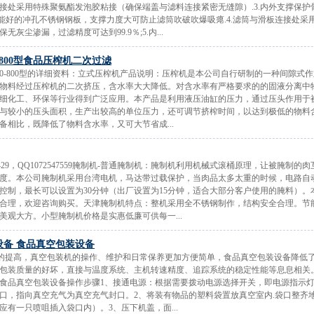
接处采用特殊聚氨酯发泡胶粘接（确保端盖与滤料连接紧密无缝隙）.3.内外支撑保护
能好的冲孔不锈钢钢板，支撑力度大可防止滤筒吹破吹爆吸瘪.4.滤筒与滑板连接处采
灰尘渗漏，过滤精度可达到99.9％;5.内...
0-800型食品压榨机二次过滤
600-800型的详细资料：立式压榨机产品说明：压榨机是本公司自行研制的一种间隙式
物料经过压榨机的二次挤压，含水率大大降低。对含水率有严格要求的的固液分离中
细化工、环保等行业得到广泛应用。本产品是利用液压油缸的压力，通过压头作用于
与较小的压头面积，生产出较高的单位压力，还可调节挤榨时间，以达到极低的物料
备相比，既降低了物料含水率，又可大节省成...
261429，QQ1072547559腌制机-普通腌制机：腌制机利用机械式滚桶原理，让被腌制的
度。本公司腌制机采用台湾电机，马达带过载保护，当肉品太多太重的时候，电路自
控制，最长可以设置为30分钟（出厂设置为15分钟，适合大部分客户使用的腌料）。
合理，欢迎咨询购买。天津腌制机特点：整机采用全不锈钢制作，结构安全合理。节
美观大方。小型腌制机价格是实惠低廉可供每一...
设备 食品真空包装设备
度的提高，真空包装机的操作、维护和日常保养更加方便简单，食品真空包装设备降低
包装质量的好坏，直接与温度系统、主机转速精度、追踪系统的稳定性能等息息相关
食品真空包装设备操作步骤1、接通电源：根据需要拨动电源选择开关，即电源指示灯
口，指向真空充气为真空充气封口。2、将装有物品的塑料袋置放真空室内.袋口整齐
应有一只喷咀插入袋口内）。3、压下机盖，面...