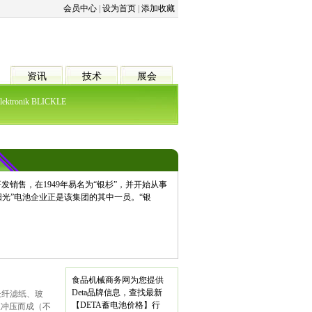
会员中心
|
设为首页
|
添加收藏
资讯
技术
展会
ektronik
BLICKLE
电池研发销售，在1949年易名为“银杉”，并开始从事
“阳光”电池企业正是该集团的其中一员。“银
食品机械商务网为您提供
Deta品牌信息，查找最新
长纤滤纸、玻
【DETA蓄电池价格】行
板冲压而成（不