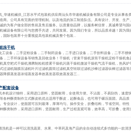
装机_华速机械供_江苏水平式包装机供应商汕头市华速机械设备有限公司是专业从事各
造商。公司具有完善的管理机制。以及地流的加工制造队伍。具有设计、开发、生产
诚的为客户做全部的售前及售后服务。以质量创品牌，以服务树信誉，真诚希望与国
机械设备有限公司与您携手共进，共同发展。因为我们专业，所以品质卓越！因为我
，国际包装界十分重视提高包装机械及整个包装...
能冻干机
手化工设备，二手淀粉设备，二手制药设备，二手进口设备，二手饮料设备，二手不锈
备，二手环保设备等销售及回收业务！干燥机（管束干燥机滚筒干燥机淀粉干燥机食
机真空耙式干燥机沸腾制粒机喷雾干燥机闪蒸干燥机微波干燥机气流干燥机，热风炉
式过滤机隔膜压滤机叶片过滤机圆筒过滤机真空转鼓过滤机沙棒过滤器钛棒过滤器等
器降膜蒸发器浓缩蒸发器单效蒸发器双效蒸发器三...
产配套设备
酥机本机设计独特，采用进口原料，坚固耐用，全使用方便。不沾面，不易刮伤，速度
等各种酥类制作立式酥皮机优点适用于酥皮，起酥食品，也可用于碾压面团。高品质
。专业设计，使面团可压到最薄，厚薄均匀。操作安全，折叠结构，节省空间。特性
种酥类制作，采用进口原料，坚固耐用，生产过程直观可靠，效率高，可折叠，使用方便
块清洗机是一种可以清洗蔬菜、水果、中草药及海产品的全自动连续式多功能的一款清