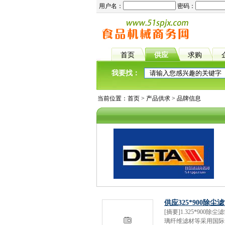
用户名：
密码：
首页
供应
求购
我要找：
当前位置：
首页
>
产品供求
> 品牌信息
供应325*900除尘
[摘要]1.325*9
璃纤维滤材等采用国际先