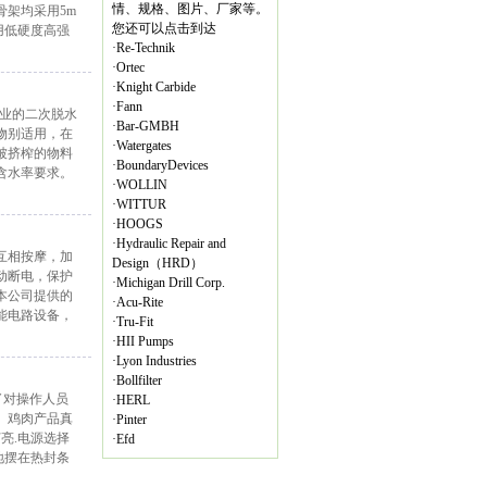
情、规格、图片、厂家等。
骨架均采用5m
您还可以点击到达
用低硬度高强
·
Re-Technik
·
Ortec
·
Knight Carbide
·
Fann
作业的二次脱水
·
Bar-GMBH
物别适用，在
·
Watergates
被挤榨的物料
·
BoundaryDevices
含水率要求。
·
WOLLIN
·
WITTUR
·
HOOGS
·
Hydraulic Repair and
肉互相按摩，加
Design（HRD）
动断电，保护
·
Michigan Drill Corp.
本公司提供的
·
Acu-Rite
能电路设备，
·
Tru-Fit
·
HII Pumps
·
Lyon Industries
·
Bollfilter
了对操作人员
·
HERL
。鸡肉产品真
·
Pinter
亮.电源选择
·
Efd
地摆在热封条