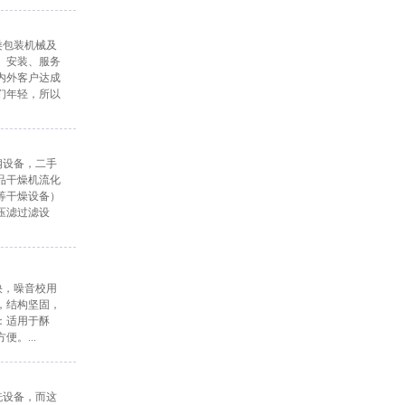
类包装机械及
、安装、服务
内外客户达成
们年轻，所以
钢设备，二手
品干燥机流化
等干燥设备）
压滤过滤设
快，噪音校用
，结构坚固，
：适用于酥
。...
洗设备，而这