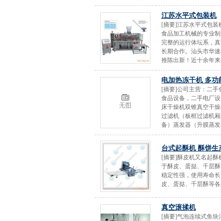
江苏水平式包装机
[摘要]江苏水平式包
食品加工机械的专业制
完整的运行体坛系，真
长期合作。汕头市华速
推陈出新！近十余年来
电加热冻干机 多功
[摘要]公司主营：二
食品设备，二手电厂设
床干燥机双锥真空干燥
过滤机（板框过滤机厢
备）蒸发器（升膜蒸发
台式起酥机 酥饼生
[摘要]酥皮机又名起
于酥皮、蛋挞、千层酥
稳定性强，使用寿命长
皮、蛋挞、千层酥等各
真空滚揉机
[摘要]气泡连续式鱼