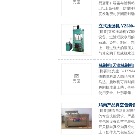
易变形）端盖与滤料粘
m以上高强度、防腐性
度发泡密封胶圈密封确保无
立式压滤机 YZ60
[摘要]立式压滤机YZ
设备。过滤或脱水后的
石油、染料、制药、精
上，通过强大的液压力
与其它的干燥或脱水设
腌制机|天津腌制机|
[摘要]张先生13212
快调味料渗入肉品的速
马达。腌制机可调时间
腌制机质量上乘，价格
使用安全。外形豪华，
鸡肉产品真空包装
[摘要]随着自动化程
的专业技能要求。产品
空包装设备真空包装机
开关指向真空为真空封
上（如作充气包装至少