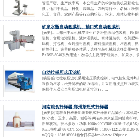
管理严密、生产效率高；本公司生产的粉剂包装机及颗粒包
做，适用于食品、日化、调味品、农药等行业。名称：粉剂定
化工、食品、农副产品等行业的粉状、粉末、粉体状物料的定
矿泉水瓶自动套膜机、袖口式自动套膜机
[摘要]……郑州中泰机械专业生产各种热收缩包装机、PE
装机、食用油灌装机、液体灌装机、膏体灌装机、农药肥料
码机、打包机、金属盖封盖机、塑料盖旋盖机、压盖机、贴
的性价比、完善的服务体系，选择包装机械就选择郑州中泰机
B+BSE-6040系列用途：收缩机主要用于瓶装水、矿泉水、饮
自动拉板厢式压滤机
[摘要]自动拉板压滤机采用液压系统控制，电气控制元件
置作为压紧，松开滤板的动力结构，并采用电接点压力表实
保操作人员安全和压滤机的正常运行。...
河南粮食扦样器 郑州茶瓶式扦样器
[摘要]河南粮食扦样器郑州茶瓶式扦样器产品简介：本机
物(小麦、玉米、高粱、稻谷等)可在0-20米范围内随意
质量状况。技术参数：功率:1000w200V50Hz重量:主机6.5Kg吸管0.
0mm/根电话:86-0371-55862289手机：18037122128传真:86-0371-
mQQ号：1816169081粮食扦样器http://www.126jixie.c...