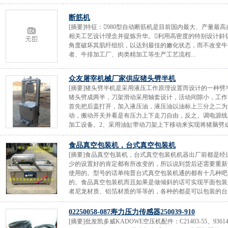
断筋机
[摘要]特征：980型自动断筋机是目前国内最大、产量
相关工艺设计理念并提炼升华。利用高密度的特别设计斜
角度破坏其肌纤组织，以达到最佳的嫩化状态，而不改变牛
者、牛排加工厂、肉类精加工等生产工艺流程...
众友屠宰机械厂家供应猪头劈半机
[摘要]猪头劈半机是采用液压工作原理设置而设计的一种
猪头劈成两半，刀架滑动采用轴套设计，活动间隙小，工作
首先把后盖打开，加入液压油，液压油以油标上三分之二为
动，搬动开关并看是有压力上下走刀自由，反之。调电源线
加工设备。2、采用油缸带动刀架上下移动来实现将猪脑劈成两
食品真空包装机，台式真空包装机
[摘要]食品真空包装机，台式真空包装机机器出厂前都是
少的设置好的肯定都有所改变的，所以说到货后还需要重新
使用的。型号的话单纯普台式真空包装机通的都有十几种吧
的。食品真空包装机而且如果是做倾斜的话可实现平面包装
者尼龙材质、铝箔材质的等等的，各种的都是可以包装的台式
02250058-087寿力压力传感器250039-910
[摘要]批发凯多威KADOWE空压机配件：C21403-55、93614110、