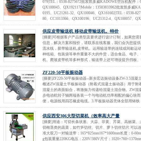
079|TEL：0538-8275672批发凯多威KADOWE空压机配件：C214
QX100045、QX192117|Mobile：13583833962批发凯多威
0195、UC21261-32、QX100046、QX161602|TEL：053
80、CC1013366、QX100196、UC21312-4、QX100057、QX101
供应皮带输送机 移动皮带输送机。特价
[摘要]可根据客户产品类型及要求进行设计订制，如果您需
信息，解决方案和报价，请联系在线客服，我们会为您提供
流水线，胶带输送机,皮带机。运用输送带的连续或间歇运
种纸箱、包装袋等单件重量不大的件货，适合食品、电子、
机、爬坡皮带机等多种形式，输送带上还可增设提升挡板、裙边
ZF220-50平板振动器
[摘要]ZF220-50平板振动器--新乡宏达振动设备ZW-3.5
概述ZW混凝土平板振动器（附着式混凝土振动器）用于附
混凝土的表面贴合，将激振力传递给混凝土混合物。ZW混
步电动机转子轴两端各装一个与电动机功率相配的偏心块而
便，电源线用四芯橡皮电缆。3.平板振动器壳体全部用铸铁，两
供应西安306大型切菜机（效率高大产量
[摘要]用途：可切长条状葱、大蒜、菲黄、芹菜、高丽菜
切根茎类的蔬菜，如竹笋切丝、切片、萝卜切丝切片.可以
准大双刀一对输送带：165*825mm167*1600mm长度：0-60
g包装重量220KG电压：220V/380V尺寸：1020×760×1370mm.