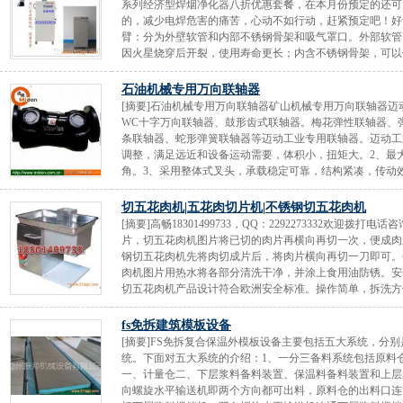
系列经济型焊烟净化器八折优惠套餐，在本月份预定的还可
的，减少电焊危害的痛苦，心动不如行动，赶紧预定吧！好
臂：分为外壁软管和内部不锈钢骨架和吸气罩口。外部软管
因火星烧穿后开裂，使用寿命更长；内含不锈钢骨架，可以做
石油机械专用万向联轴器
[摘要]石油机械专用万向联轴器矿山机械专用万向联轴器
WC十字万向联轴器、鼓形齿式联轴器。梅花弹性联轴器、
条联轴器、蛇形弹簧联轴器等迈动工业专用联轴器。迈动工
调整，满足远近和设备运动需要，体积小，扭矩大。2、最大的
角。3、采用整体式叉头，承载稳定可靠，结构紧凑，传动效率
切五花肉机|五花肉切片机|不锈钢切五花肉机
[摘要]高畅18301499733，QQ：2292273332欢
片，切五花肉机图片将已切的肉片再横向再切一次，便成肉
钢切五花肉机先将肉切成片后，将肉片横向再切一刀即可。
肉机图片用热水将各部分清洗干净，并涂上食用油防锈。安
切五花肉机产品设计符合欧洲安全标准。操作简单，拆洗方便
fs免拆建筑模板设备
[摘要]FS免拆复合保温外模板设备主要包括五大系统，分
统。下面对五大系统的介绍：1、一分三备料系统包括原料
一、计量仓二、下层浆料备料装置、保温料备料装置和上层
向螺旋水平输送机即两个方向都可出料，原料仓的出料口连