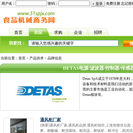
用户名：
密码：
免费注册
忘记密
首页
供应
求购
企业
招聘
我要找：
当前位置：
首页
>
产品供求
> 品牌信息
DETAS电源/滤波器/控制器/传感
Detas SpA成立于1978
设备和技术材料是我们活动的原
营的主要市场是工业自动化，道路安全
Detas模块等。
通风柜厂家
[摘要]通风柜厂家,通风柜品牌,通风柜报价,上海智翅供台面：
磨、耐酸碱、耐强腐蚀、耐高温、耐辐射、耐冲击，易清洗