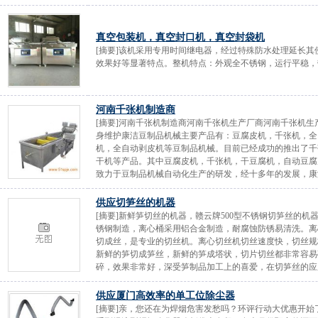
真空包装机，真空封口机，真空封袋机
[摘要]该机采用专用时间继电器，经过特殊防水处理延长
效果好等显著特点。整机特点：外观全不锈钢，运行平稳，带
河南千张机制造商
[摘要]河南千张机制造商河南千张机生产厂商河南千张机
身维护康洁豆制品机械主要产品有：豆腐皮机，千张机，全
机，全自动剥皮机等豆制品机械。目前已经成功的推出了千张
干机等产品。其中豆腐皮机，千张机，干豆腐机，自动豆腐
致力于豆制品机械自动化生产的研发，经十多年的发展，康洁豆
供应切笋丝的机器
[摘要]新鲜笋切丝的机器，赣云牌500型不锈钢切笋丝的机器，
锈钢制造，离心桶采用铝合金制造，耐腐蚀防锈易清洗。离
切成丝，是专业的切丝机。离心切丝机切丝速度快，切丝规
新鲜的笋切成笋丝，新鲜的笋成塔状，切片切丝都非常容易
碎，效果非常好，深受笋制品加工上的喜爱，在切笋丝的应用
供应厦门高效率的单工位除尘器
[摘要]亲，您还在为焊烟危害发愁吗？环评行动大优惠开始了，亲