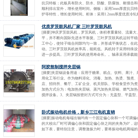
抗贝特板；此板具有防火、防水、防酸、防腐蚀、耐撞击和易
顺利排出室外，增长使用时间。侧板：采用5mm厚度抗贝
护等特性，增长使用时间。柜体：采用1.2mm厚度优质冷轧钢
优质罗茨鼓风机厂家 三叶罗茨鼓风机
[摘要]坤庆罗茨鼓风机，罗茨风机，体积孝重量轻、流量
平，并不断向国际先进水平靠拢。三叶罗茨鼓风机运转平稳
工中心，使转子啮合间隙均匀一致，并形成平衡状态，在此
动。三叶罗茨鼓风机效率高，能耗低。风机转子采用特殊设
进一步提高。三叶罗茨风机使用寿命长。。轴承采用承载能力
阿胶熬制搅拌夹层锅
[摘要]夹层锅设备用途：应用于糖果、糕点、饮料、果汁
用化工等行业。作为物料溶化、消毒、加热、热烫、预煮、
店、招待所、餐厅、工矿企业、机关部队、学校食堂作为煮
加热方式分为：电加热夹层锅、蒸汽加热夹层锅、燃气加热
搅拌设备。3、夹层锅按密封方式可分为：无盖型、平盖型、真
卧式振动电机价格，新乡三江电机直销
[摘要]振动电机每端出轴均有一个固定偏心块和一个可调
的大校出厂时可调偏心块和固定偏心块之间的夹角为0°，
如下表，要特别注意，调整激振力时，要将振动电机两端的可