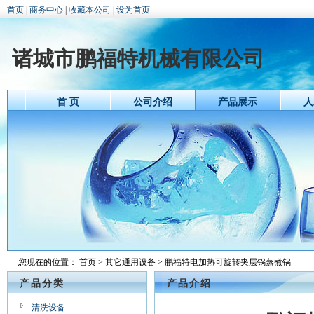
首页
|
商务中心
|
收藏本公司
|
设为首页
诸城市鹏福特机械有限公司
首 页
公司介绍
产品展示
人
您现在的位置：
首页
>
其它通用设备
> 鹏福特电加热可旋转夹层锅蒸煮锅
产品分类
产品介绍
清洗设备