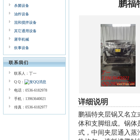
鹏福
杀菌设备
油炸设备
混和搅拌设备
其它通用设备
屠宰机械
炊事设备
联系我们
联系人：丁一
Q Q：
电话：0536-6182978
手机：13963640021
详细说明
传真：0536-6182977
鹏福特夹层锅又名立
体和支脚组成。锅体
式，中间夹层通入蒸