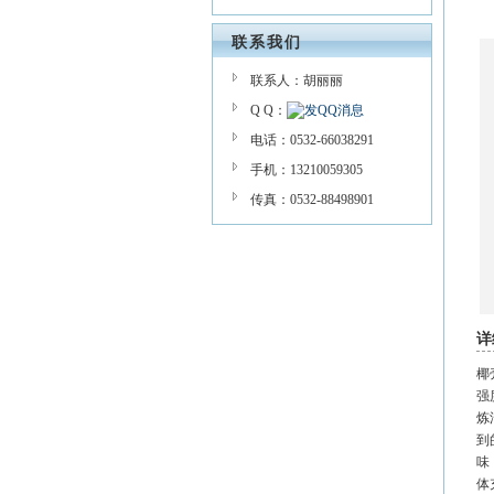
联系我们
联系人：胡丽丽
Q Q：
电话：0532-66038291
手机：13210059305
传真：0532-88498901
详
椰
强
炼
到
味
体