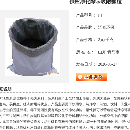
供应净化除味吸附颗粒
产品型号：
FT
产品品牌：
泛泰环保
产品价格：
2元/千克
所 在 地：
山东 青岛市
发布日期：
2026-06-27
细说明
壳活性炭以优质椰子壳为原料，经系列生产工艺精加工而成。外观为黑色，呈颗粒状
度高、易再生、经济耐用等优点。产品主要用于饮用水、纯净水、制酒、饮料、工业
油行业的脱硫醇等。椰子壳活性炭有高效空气净化功能，活性炭可以营造舒适清净环
的空气过滤网，活性炭是以其物理吸附和化学分解相结合的功能，分解空气中的甲醛
，尤其是致癌的芳香类物质，活性碳具有极强的吸附能力,是一种常用的吸附剂、催化
充分接触，活性碳利用自身孔隙吸附将有害气体分子吸入孔内，吹出清爽干净的空气