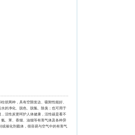
和柱状两种，具有空隙发达、吸附性能好、
污水的净化、脱色、脱氯、除臭；也可用于
境，活性炭更呵护人体健康，活性碳是看不
、氨、苯、香烟、油烟等有害气体及各种异
剂或催化剂载体，很容易与空气中的有害气
。