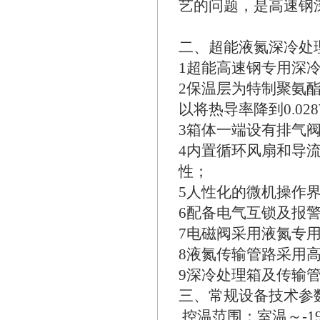
艺的问题，是高速钢
二、超能液氮深冷处
1超能高速钢专用深
2保温层为特制聚氨
以将热导率降到0.028W/(
3箱体一端设有排气
4内置循环风扇和导
性；
5人性化的微机操作
6配备电气互锁及报
7电磁阀采用液氮专
8液氮传输管路采用
9深冷处理箱及传输管
三、常规设备技术参
控温范围：室温～-19