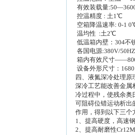
有效装载量:50—360
控温精度 : 土1℃
空箱降温速率: 0-1 0℃
温均性 :土2℃
低温箱内壁：304不
各国电源:380V/50HZ 
箱内有效尺寸——800×
设备外形尺寸：1680×1
四、液氮深冷处理原
深冷工艺能改善金属
冷过程中，使残余奥
可阻碍位错运动析出
作用，得到以下三个
1、提高硬度，高速钢
2、提高耐磨性Cr12