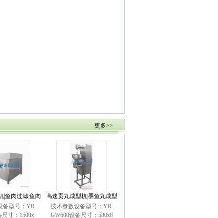
更多>>
|鱼肉过滤|鱼肉
高速贡丸成型机|墨鱼丸成型
除骨
机|肉羹成型机
备型号：YR-
技术参数设备型号：YR-
备尺寸：1500x
GW600设备尺寸：580x8