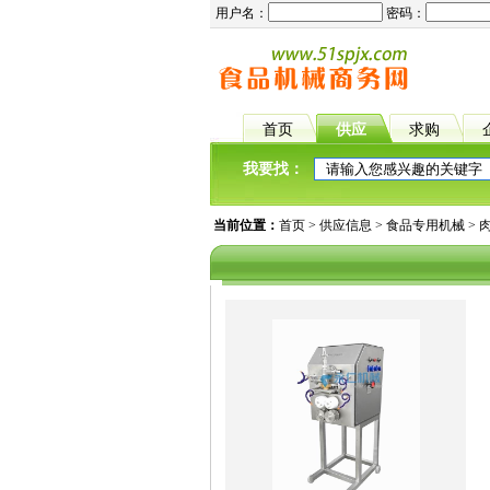
用户名：
密码：
首页
供应
求购
我要找：
当前位置：
首页
>
供应信息
>
食品专用机械
>