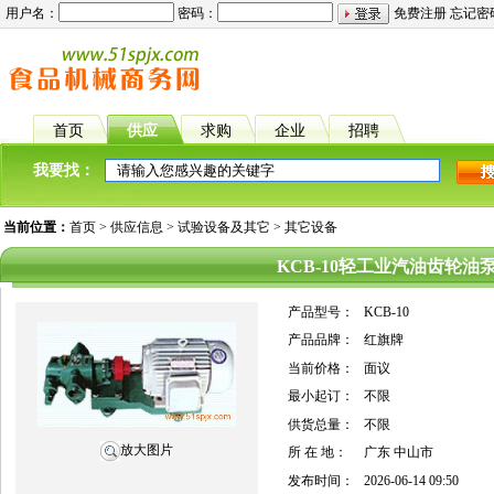
用户名：
密码：
免费注册
忘记密
首页
供应
求购
企业
招聘
我要找：
当前位置：
首页
>
供应信息
>
试验设备及其它
>
其它设备
KCB-10轻工业汽油齿轮油
产品型号：
KCB-10
产品品牌：
红旗牌
当前价格：
面议
最小起订：
不限
供货总量：
不限
放大图片
所 在 地：
广东 中山市
发布时间：
2026-06-14 09:50