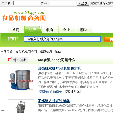
用户名：
密码：
免费注册
忘记密
首页
供应
求购
企业
招聘
我要找：
当前位置：
食品机械商务网
>
供应信息
>
bna
bna参数,bna公司是什么
菜馅脱水机|电动菜馅脱水机
[摘要]韩晗，电话：17091065296微信：170910652
产品去除表面水分，不锈钢菜馅脱水机应用变频技术和
动、停止的控制，菜馅脱水机厂家具有运转安全可靠，
工物料所需的技术参数为依据，电动菜馅脱水...
北京兴泰食品设备
[北京 通州区]
不锈钢多袋式过滤器
[摘要]不锈钢多袋式过滤器产品简介针对国内精细化工
类产品，其精度为0.5um-200um之间，固液分离讲