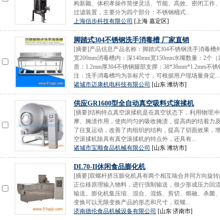
构新颖、体积孝操作简便灵活、节能、高效、密闭工作
过滤装置，主要分为四个部分：不锈钢桶式...
上海信步科技有限公司
[上海 嘉定区]
脚踏式304不锈钢洗手消毒槽 厂家直销
[摘要]产品信息产品名称：脚踏式304不锈钢洗手消毒槽外形尺
宽200mm消毒槽内：深140mm宽150mm水嘴数量：
质：1.2mm厚304不锈钢腿部支撑：38*38mm*1.2mm不锈
注：洗手消毒槽均为非标尺寸，可根据用户现场量身定...
诸城市迈康机电科技有限公司
[山东 潍坊市]
供应GR1600型全自动真空吸料式滚揉机
[摘要]结构特点真空滚揉机是在真空状态下，利用物理
摩、腌渍作用，使肉均匀的吸收腌渍，提高肉的结着力
了往复运动，改善了肉组织的结构，提高了切面效果，
空滚揉机除具有真空滚揉机的特点外，还具有...
诸城市宝顺食品机械有限公司
[山东 潍坊市]
DL70-II休闲食品膨化机
[摘要]双螺杆挤压膨化机具有两个相互啮合并同方向旋
正位移原理输入物料，进行强制输送，很少形成压力回
输送。膨化机集压缩、混合、混炼、剪切、熔融、杀菌
变换可以无限变换产品的形态和尺寸，双螺...
济南德伦食品机械设备有限公司
[山东 济南市]