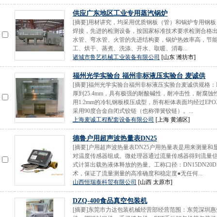
供应广东地区工业专用蒸汽锅炉
[摘要]用材讲究，均采用优质钢板（管）和锅炉专用钢
焊接，先进的检测设备，按国家标准技术要求检测合格
水管、弯水管、火管的先进结构要，锅炉热效率高，节
工、烘干、蒸煮、洗涤、开水、取暖、消毒...
诸城市鲁艺机械工业装备有限公司
[山东 潍坊市]
福州光学实验台 福州非标液压实验台 麦诚供
[摘要]福州光学实验台福州非标液压实验台麦诚供规格：N*75
厚到25.4mm，具有极强的耐酸碱性，耐冲击性，耐腐蚀
用1.2mm的冷轧钢板模压成型，所有柜体表面均经过EPO
采用90度合金自闭式铰链（也称弹簧铰链）。...
上海麦诚工程配套设备有限公司
[上海 黄浦区]
德鲁户用超声波热量表DN25
[摘要]户用超声波热量表DN25户用热量表是用来测量
对温度传感器组成。微处理器通过流量传感器得到流量
式计算出载热液体释放的热量。工称口径：DN15DN20D
术，保证了流量测量的高准确度和稳定度●无任何...
山西恒瑞泰科贸有限公司
[山西 太原市]
DZQ-400食品真空包装机
[摘要]东莞市力达包装机械经营部经营范围：东莞深圳