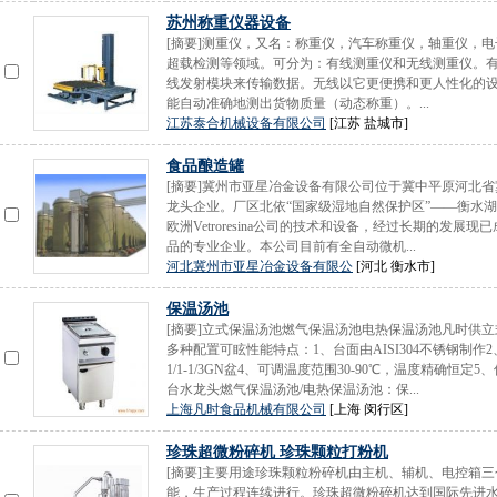
苏州称重仪器设备
[摘要]测重仪，又名：称重仪，汽车称重仪，轴重仪，
超载检测等领域。可分为：有线测重仪和无线测重仪。
线发射模块来传输数据。无线以它更便携和更人性化的设
能自动准确地测出货物质量（动态称重）。...
江苏泰合机械设备有限公司
[江苏 盐城市]
食品酿造罐
[摘要]冀州市亚星冶金设备有限公司位于冀中平原河北
龙头企业。厂区北依“国家级湿地自然保护区”——衡水湖
欧洲Vetroresina公司的技术和设备，经过长期的
品的专业企业。本公司目前有全自动微机...
河北冀州市亚星冶金设备有限公
[河北 衡水市]
保温汤池
[摘要]立式保温汤池燃气保温汤池电热保温汤池凡时供立
多种配置可眩性能特点：1、台面由AISI304不锈钢制
1/1-1/3GN盆4、可调温度范围30-90℃，温度精确
台水龙头燃气保温汤池/电热保温汤池：保...
上海凡时食品机械有限公司
[上海 闵行区]
珍珠超微粉碎机 珍珠颗粒打粉机
[摘要]主要用途珍珠颗粒粉碎机由主机、辅机、电控箱
能，生产过程连续进行。珍珠超微粉碎机达到国际先进