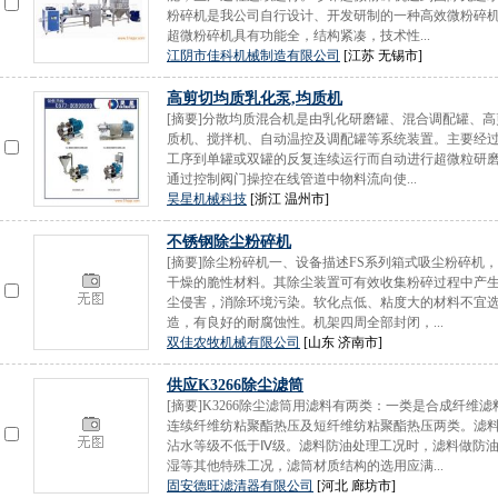
粉碎机是我公司自行设计、开发研制的一种高效微粉碎
超微粉碎机具有功能全，结构紧凑，技术性...
江阴市佳科机械制造有限公司
[江苏 无锡市]
高剪切均质乳化泵,均质机
[摘要]分散均质混合机是由乳化研磨罐、混合调配罐、
质机、搅拌机、自动温控及调配罐等系统装置。主要经过
工序到单罐或双罐的反复连续运行而自动进行超微粒研
通过控制阀门操控在线管道中物料流向使...
昊星机械科技
[浙江 温州市]
不锈钢除尘粉碎机
[摘要]除尘粉碎机一、设备描述FS系列箱式吸尘粉碎
干燥的脆性材料。其除尘装置可有效收集粉碎过程中产
尘侵害，消除环境污染。软化点低、粘度大的材料不宜
造，有良好的耐腐蚀性。机架四周全部封闭，...
双佳农牧机械有限公司
[山东 济南市]
供应K3266除尘滤筒
[摘要]K3266除尘滤筒用滤料有两类：一类是合成纤
连续纤维纺粘聚酯热压及短纤维纺粘聚酯热压两类。滤料
沾水等级不低于Ⅳ级。滤料防油处理工况时，滤料做防油
湿等其他特殊工况，滤筒材质结构的选用应满...
固安德旺滤清器有限公司
[河北 廊坊市]