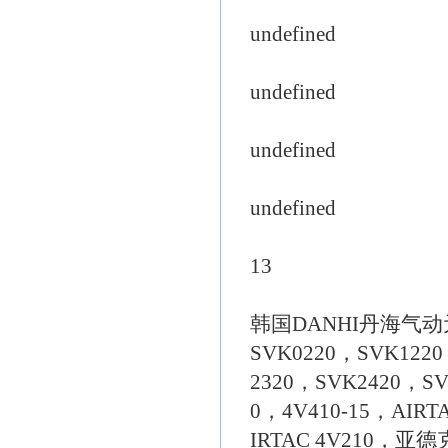
undefined
undefined
undefined
undefined
13
韩国DANHI丹海气动元件
SVK0220，SVK122
2320，SVK2420，S
0，4V410-15，AIRT
IRTAC 4V210，