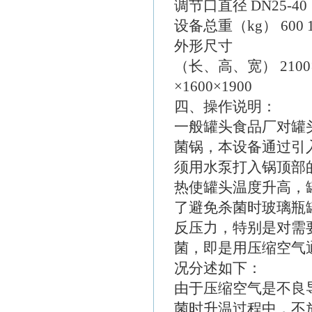
调节口直径 DN25-40
设备总重（kg） 600 110
外形尺寸
（长、高、宽） 2100×130
×1600×1900
四、操作说明：
一般罐头食品厂对罐
菌锅，本设备通过引
须用水泵打入锅顶部
热使罐头温度升高，
了避免杀菌时玻璃瓶
反压力，特别是对需
菌，即是用压缩空气
况分述如下：
由于压缩空气是不良
菌时升温过程中，不