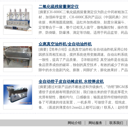
二氧化硫残留量测定仪
[摘要]CH-6000C二氧化硫残留量测定仪为防止中药材
材，加强科学监管，CH-6000C系列产品以《中国药典》
依据，将两颈圆底烧瓶、远红外加热模块、刻度分液漏斗、
定管整合于一体，整个过程无人值守，微电脑控制，操作简
拌、防倒吸、防爆沸、滴定等功能。适用于药品监管、药品检
众惠真空油炸机/全自动油炸机
[摘要]【简单介绍】众惠真空油炸机/全自动油炸机采用公
因挤压而相互粘连，搅拌系统使用变频调速。自动出料系统
一致性，提高了产品质量。【详细说明】真空油炸是在低温（
食品营养成份的破坏，独创的真空技术，有效的减少了炸油
隙中的水分急剧汽化、膨胀，间隙扩大，膨化效果好，产品酥
全自动饺子皮自动摊皮机 水饺擀皮机
[摘要]通过对新产品的不断改进和升级换代，“功明”牌G
通饺子皮机都有明显的区别，我们做出来的饺子面皮厚雹大
光滑有韧性，撒粉均匀、口感极佳；输面皮部件经独特的防
备了可调速的传送装置，.一机多用，可做饺子皮、馄饨皮
食。（面皮的薄度在0.2mm以上都可以做)！联系人：赵经理手机
网站介绍
网站服务
联系我们