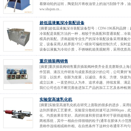
着驱动轮的运转，陶瓷刮片将收油管上的油污刮除干净，油污进入收油
ww.shsjsm.cn...
超低温液氮深冷装配设备
[摘要]超低温液氮深冷装配设备型号：CDW-196系列品
冷装配是装配方法的一种，相较于热装配和普通装配，冷装
模具的装配。济南超能专业生产的深冷装配设备采用液氮分
定，设备采用人机界面+PLC+模块可编程控制方式，实时
设备以液氮为冷却介质，不锈钢机箱美观耐用，采用优质高密
重庆插装阀销售
[摘要]重庆插装阀销售重庆插装阀种类齐全圣克赛斯供上
件贸易、液压元件研发与成套系统设计的公司，公司秉持“
宗旨，以技术、创新为发展，以诚信、务实、方便、快捷为保
成立以来，一直坚持以人为本、追求卓越、持续发展、满足
我们公司也在不断完善改进加工产品的加工工艺及各种检测手
实验室高速乳化机
[摘要]实验室高速乳化机在研究上面取的很多的进步，采
达到所要的工艺要求。实验室分散机转速可达28000rpm
化、均质效果非常好。高的转速和剪切速率对于获得超细悬浮
两相系统，其中一相由分得很细的粒子(通常在胶体大小范
质称作连续相或称外相。在自然条件下这种分布通常不均匀，