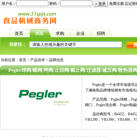
用户名：
密码：
免费注册
忘记密
首页
供应
求购
企业
招聘
我要找：
当前位置：
首页
>
产品供求
> 品牌信息
Pegler球阀/蝶阀/闸阀/止回阀/截止阀/过滤器/减压阀/散热
Pegler是一个全球市场领导品
了佩格勒品牌继续拥有市场领先
产品范围：Pegler球阀，Pegler
阀门，Pegler混合阀，Pegler电磁
温控阀型号：B4452、B4452/4，B
VB1290，VB1390，VB1490，V