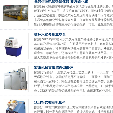
鼎兴供应电加热硫化罐 蒸汽硫化罐
[摘要]硫化罐是指将橡胶制品用蒸汽进行硫化处理的设备
般不超过1MPa表压，温度约在180℃以下。操作时必须
开启的连锁装置，以防尚未完全卸压即开启快开门而导致安
来尽管其他硫化设备有很大发展，但直到今天某些橡胶制品
制品盒电缆制品也有应用硫化罐硫化的，可见，硫化罐仍然是
循环水式多用真空泵
[摘要]SHZ-D(III)循环水式多用真空泵特性特点和用
其功能及用途与B型相同，主要采用不锈钢材质。高有外循
机采用双抽头，可单独或并联使用装有两个真空表。◆主机
噪音低、移动方便，还可根据用户需要加装真空调节器。主
最大真空度单头抽气量抽气头数储水箱容积外表尺寸长×宽×高
宏阳机械直供腊肉烟熏炉
[摘要]产品简介：烟熏炉用传统工艺加工的话，一天工作
无暇顾及过来，店里的话更是不可能啦，一面看店一面加工
械化自动化的时代，完全没有必要再让自己这么辛苦。设备
双手，让世界更环保让自己更轻松些。产品特点：1、赋予
色，对加硝肉制品有促进发射的作用3、杀菌消毒的作用4、脱
1UH管式撇油机报价
[摘要]1UH管式撇油机报价上海管式撇油机销售管式撇油
的环形，以一定方向循环浮动；通过这种方式，油污被粘到