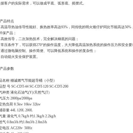
据客户的实际需求，可以做成平底、弧形底、摇摆式。
 产品特点
、高温导热油传导性能好、换热效率高达93%，同传统的明火矮仔炉同比节能高达50%
环保产品；
、高效传导，二次加热技术，完全解决糊底的问题；
、常压条件下，可以获得270°的操作温度，大大降低高温加热系统的操作压力和安全
、通过微电脑控制、操作简便、可以降低系统和操作的复杂性；
、自动熄火安全保护装置。
 产品参数
品名称 穗诚燃气节能超导桶（小型）
型 号 SC-CDT-44 SC-CDT-120 SC-CDT-200
气种类 液化石油气(Y)/天然气(T）
压力 2800pa/2000pa
热负荷 8.5kw 16kw 32kw
容量 44L 120L 200L
量 液化气 0.7kg/h 约1.3kg/h 2.2kg/h
气 0.8m3/h 约1.8m3/h 2.8m3/h
电压 AC220v 50Hz