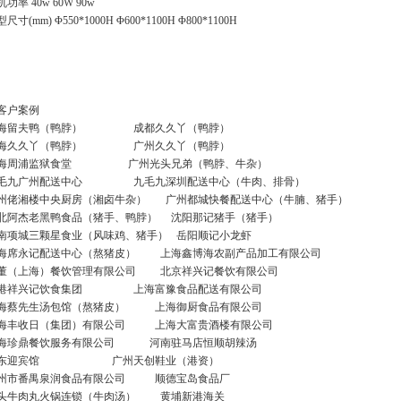
功率 40w 60W 90w
尺寸(mm) Φ550*1000H Φ600*1100H Φ800*1100H
 客户案例
海留夫鸭（鸭脖） 成都久久丫（鸭脖）
海久久丫（鸭脖） 广州久久丫（鸭脖）
海周浦监狱食堂 广州光头兄弟（鸭脖、牛杂）
毛九广州配送中心 九毛九深圳配送中心（牛肉、排骨）
州佬湘楼中央厨房（湘卤牛杂） 广州都城快餐配送中心（牛腩、猪手）
北阿杰老黑鸭食品（猪手、鸭脖） 沈阳那记猪手（猪手）
南项城三颗星食业（风味鸡、猪手） 岳阳顺记小龙虾
海席永记配送中心（熬猪皮） 上海鑫博海农副产品加工有限公司
董（上海）餐饮管理有限公司 北京祥兴记餐饮有限公司
港祥兴记饮食集团 上海富豫食品配送有限公司
海蔡先生汤包馆（熬猪皮） 上海御厨食品有限公司
海丰收日（集团）有限公司 上海大富贵酒楼有限公司
海珍鼎餐饮服务有限公司 河南驻马店恒顺胡辣汤
广东迎宾馆 广州天创鞋业（港资）
州市番禺泉润食品有限公司 顺德宝岛食品厂
头牛肉丸火锅连锁（牛肉汤） 黄埔新港海关