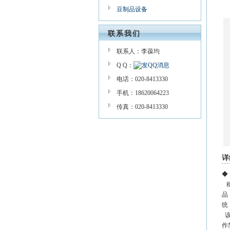
豆制品设备
联系我们
联系人：李葆均
Q Q：
电话：020-8413330
手机：18620064223
传真：020-8413330
详
◆
穗
品
统
该
作