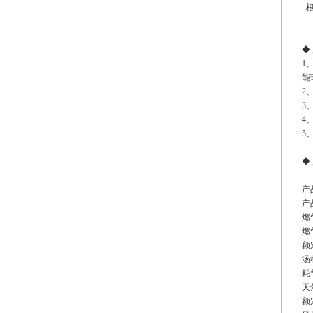
根
◆
1
能
2
3
4
5
◆
产
产品
燃
燃气
额定
汤桶
耗气
天然
额定