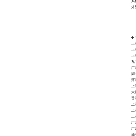
风机
外型
◆
上
上
上
九
广
湖
河
上
大
香
上
上
上
广
汕