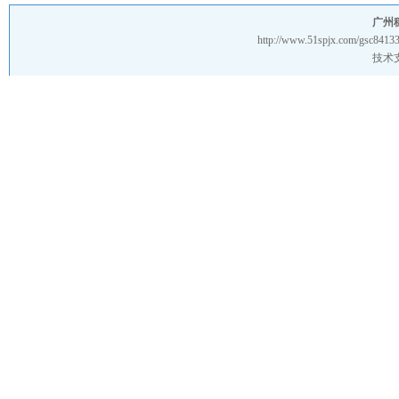
广州
http://www.51spjx.com/gsc8413
技术