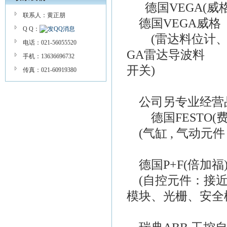
德国VEGA(威
联系人：黄正朋
德国VEGA威格
Q Q：
(雷达料位计、V
电话：021-56055520
GA雷达导波料 
手机：13636696732
开关)
传真：021-60919380
公司另专业经营品
德国FESTO(费
(气缸 , 气动元件 ,
德国P+F(倍加福
(自控元件：接近
模块、光栅、安全栅.