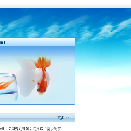
我们
更多 >>
企业，公司深刻理解以满足客户需求为宗