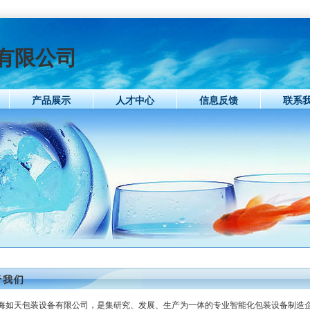
有限公司
产品展示
人才中心
信息反馈
联系
于我们
海如天包装设备有限公司，是集研究、发展、生产为一体的专业智能化包装设备制造