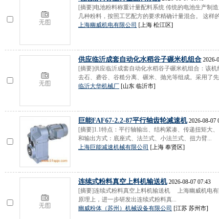
[摘要]电池粉料称重计量配料系统 传统的电池生产制
几种粉料，按照工艺配方的要求精确计量混合。 这样的工
上海幽威机电有限公司
[上海 松江区]
供应临沂成套自动化水稻谷子碾米机组合
2026-0
[摘要]供应临沂成套自动化水稻谷子碾米机组合：该
去石、砻谷、谷糙分离、碾米、抛光等组成。采用了先进
临沂大华机械厂
[山东 临沂市]
巨能FAF67-2.2-87平行轴齿轮减速机
2026-08-07 
[摘要]1.1特点：平行轴输出、结构紧凑、传递扭矩大、
和输出方式：底座式、法兰式、小法兰式、扭力臂...
上海巨能减速机械有限公司
[上海 奉贤区]
连续式粉料真空上料机输送机
2026-08-07 07:43
[摘要]连续式粉料真空上料机输送机 上海幽威机电
原理上，进一步研发出连续式粉料真...
幽威粉体（苏州）机械设备有限公司
[江苏 苏州市]