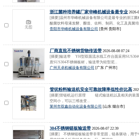
浙江菌种培养罐厂家华峰机械设备最专业
2026-0
[摘要]温州市华峰机械设备有限公司是最专业的浙江菌
酸菌饮料母液发酵、酿造、佐料、制药、化工及真菌培植
贵阳市华峰机械设备有限公司
[贵州 贵阳市]
厂商直批不锈钢货物传送带
2026-08-08 07:24
[摘要]输送带 YH型双面流水线工作台面采用SUS3
质SUS304不锈钢板材，输送带为轻型尼...
广州天卓机械设备有限公司
[广东 广州市]
管状粉料输送机安全可靠故障率低性价比高
202
[摘要]管链机运行原理 链式输送机以及相关的装置,
空间小，可以三维改变...
莱州市双鑫自动化设备有限公司
[山东 烟台市]
304不锈钢链板输送带
2026-08-07 22:39
[摘要] 不锈钢链板输送带非常坚固，链条驱动，用