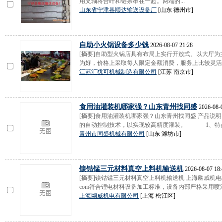
用支轴将合叶和链条串在一起。两端的...
山东省宁津县顺达输送设备厂
[山东 德州市]
自助小火锅设备多少钱
2026-08-07 21:28
[摘要]自助型火锅店具有布局上实行开放式、以大厅
为好，价格上采取每人限定金额消费，服务上比较灵活、
江苏汇犹可机械制造有限公司
[江苏 南京市]
食用油灌装机哪家强？山东青州找同盛
2026-08-
[摘要]食用油灌装机哪家强？山东青州找同盛 产
的自动控制技术，以实现较高精度灌装。 1、特点 
青州市同盛机械有限公司
[山东 潍坊市]
镍钴锰三元材料真空上料机输送机
2026-08-07 18:
[摘要]镍钴锰三元材料真空上料机输送机 上海幽威机电有限公
com符合锂电材料设备加工标准，设备内部严格采用喷涂工
上海幽威机电有限公司
[上海 松江区]