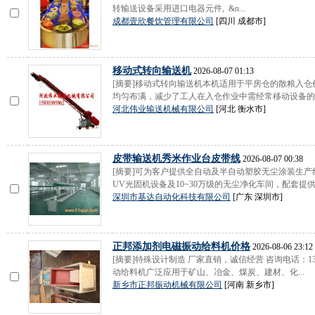
转输送设备采用进口电器元件, &n...
成都壹欣餐饮管理有限公司
[四川 成都市]
移动式转向输送机
2026-08-07 01:13
[摘要]移动式转向输送机本机适用于平房仓的散粮入仓
均匀布满，减少了工人在入仓作业中需经常移动设备的现
河北伟业输送机械有限公司
[河北 衡水市]
皮带输送机秀米作业台皮带线
2026-08-07 00:38
[摘要]可为客户提供全自动及半自动塑胶无尘涂装生
UV光固机设备及10~30万级的无尘净化车间，配套提供各
深圳市基达自动化科技有限公司
[广东 深圳市]
正邦添加剂电磁振动给料机价格
2026-08-06 23:12
[摘要]特殊设计制造 厂家直销，诚信经营 咨询电话：1338373
动给料机广泛应用于矿山、冶金、煤炭、建材、化...
新乡市正邦振动机械有限公司
[河南 新乡市]