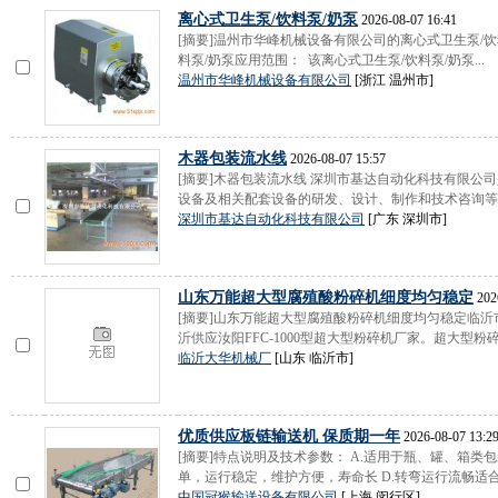
离心式卫生泵/饮料泵/奶泵
2026-08-07 16:41
[摘要]温州市华峰机械设备有限公司的离心式卫生泵/饮
料泵/奶泵应用范围： 该离心式卫生泵/饮料泵/奶泵...
温州市华峰机械设备有限公司
[浙江 温州市]
木器包装流水线
2026-08-07 15:57
[摘要]木器包装流水线 深圳市基达自动化科技有限公
设备及相关配套设备的研发、设计、制作和技术咨询等服
深圳市基达自动化科技有限公司
[广东 深圳市]
山东万能超大型腐殖酸粉碎机细度均匀稳定
202
[摘要]山东万能超大型腐殖酸粉碎机细度均匀稳定临
沂供应汝阳FFC-1000型超大型粉碎机厂家。超大型粉碎机
临沂大华机械厂
[山东 临沂市]
优质供应板链输送机 保质期一年
2026-08-07 13:2
[摘要]特点说明及技术参数： A.适用于瓶、罐、箱类包
单，运行稳定，维护方便，寿命长 D.转弯运行流畅适合复
中国冠猴输送设备有限公司
[上海 闵行区]