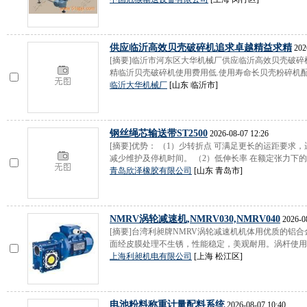
供应临沂高效贝壳破碎机追求卓越精益求精
202
[摘要]临沂市河东区大华机械厂供应临沂高效贝壳破
精临沂贝壳破碎机使用费用低.使用寿命长贝壳粉碎机配套
临沂大华机械厂
[山东 临沂市]
钢丝绳芯输送带ST2500
2026-08-07 12:26
[摘要]优势： （1）少转折点 可满足更长的运距要
减少维护及停机时间。 （2）低伸长率 在额定张力下的伸
青岛欣泽橡胶有限公司
[山东 青岛市]
NMRV涡轮减速机,NMRV030,NMRV040
2026-08
[摘要]台湾利昶牌NMRV涡轮减速机机体用优质的铝
面经皮膜处理不生锈，性能稳定，美观耐用。涡杆使用铬
上海利昶机电有限公司
[上海 松江区]
电池粉料称重计量配料系统
2026-08-07 10:40