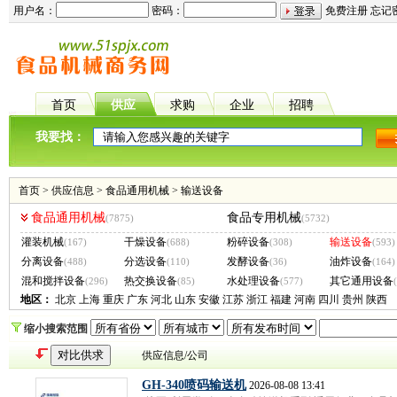
用户名：
密码：
免费注册
忘记
首页
供应
求购
企业
招聘
我要找：
首页
>
供应信息
>
食品通用机械
>
输送设备
食品通用机械
食品专用机械
(7875)
(5732)
灌装机械
干燥设备
粉碎设备
输送设备
(167)
(688)
(308)
(593)
分离设备
分选设备
发酵设备
油炸设备
(488)
(110)
(36)
(164)
混和搅拌设备
热交换设备
水处理设备
其它通用设备
(296)
(85)
(577)
地区：
北京
上海
重庆
广东
河北
山东
安徽
江苏
浙江
福建
河南
四川
贵州
陕西
缩小搜索范围
供应信息/公司
GH-340喷码输送机
2026-08-08 13:41