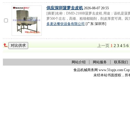
供应深圳菠萝去皮机
2026-08-07 20:55
[摘要]名称：DMD-2100B菠萝去皮机 用途：该机
萝500个左右，高矮、粗细都能削，削皮厚度可调。因为机
多麦达餐饮设备有限公司
[广东 深圳市]
上一页
1
2
3
4
5
6
网站介绍
网站服务
联系我们
食品机械商务网 www.51spjx.com Copy
未经本站书面授权，所