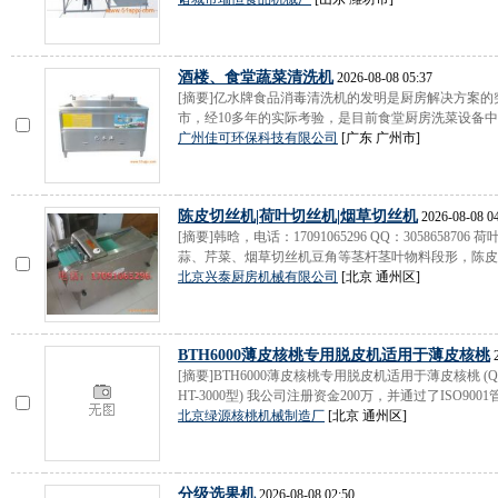
酒楼、食堂蔬菜清洗机
2026-08-08 05:37
[摘要]亿水牌食品消毒清洗机的发明是厨房解决方案的
市，经10多年的实际考验，是目前食堂厨房洗菜设备中成
广州佳可环保科技有限公司
[广东 广州市]
陈皮切丝机|荷叶切丝机|烟草切丝机
2026-08-08 0
[摘要]韩晗，电话：17091065296 QQ：305865
蒜、芹菜、烟草切丝机豆角等茎杆茎叶物料段形，陈皮 切
北京兴泰厨房机械有限公司
[北京 通州区]
BTH6000薄皮核桃专用脱皮机适用于薄皮核桃
2
[摘要]BTH6000薄皮核桃专用脱皮机适用于薄皮核桃 (QHT-
HT-3000型) 我公司注册资金200万，并通过了ISO9001
北京绿源核桃机械制造厂
[北京 通州区]
分级选果机
2026-08-08 02:50