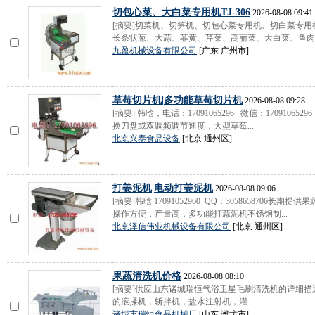
切包心菜、大白菜专用机TJ-306
2026-08-08 09:41
[摘要]切菜机、切笋机、切包心菜专用机、切白菜专用机
长条状葱、大蒜、菲黄、芹菜、高丽菜、大白菜、鱼肉、
九盈机械设备有限公司
[广东 广州市]
草莓切片机|多功能草莓切片机
2026-08-08 09:28
[摘要] 韩晗，电话：17091065296 微信：170910652
换刀盘或双调频调节速度，大型草莓...
北京兴泰食品设备
[北京 通州区]
打姜泥机|电动打姜泥机
2026-08-08 09:06
[摘要]韩晗 17091052960 QQ：305865870
操作方便，产量高，多功能打蒜泥机不锈钢制...
北京泽信伟业机械设备有限公司
[北京 通州区]
果蔬清洗机价格
2026-08-08 08:10
[摘要]供应山东诸城瑞恒气浴卫星毛刷清洗机的详细
的滚揉机，斩拌机，盐水注射机，灌...
诸城市瑞恒食品机械厂
[山东 潍坊市]