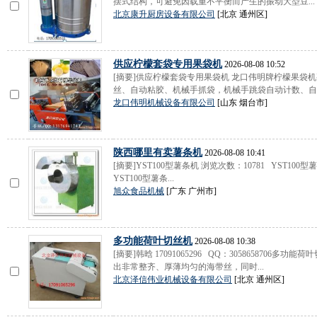
摆式结构，可避免因载重不平衡而产生的振动大型豆...
北京康升厨房设备有限公司
[北京 通州区]
供应柠檬套袋专用果袋机
2026-08-08 10:52
[摘要]供应柠檬套袋专用果袋机 龙口伟明牌柠檬果袋
丝、自动粘胶、机械手抓袋，机械手跳袋自动计数、自动
龙口伟明机械设备有限公司
[山东 烟台市]
陕西哪里有卖薯条机
2026-08-08 10:41
[摘要]YST100型薯条机 浏览次数：10781 YST100型薯条机 Cli
YST100型薯条...
旭众食品机械
[广东 广州市]
多功能荷叶切丝机
2026-08-08 10:38
[摘要]韩晗 17091065296 QQ：305865870
出非常整齐、厚薄均匀的海带丝，同时...
北京泽信伟业机械设备有限公司
[北京 通州区]