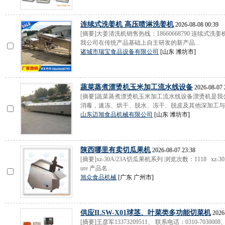
连续式洗姜机 高压喷淋洗姜机
2026-08-08 00:39
[摘要]大姜清洗机销售热线：18660668790 连续式
我公司在传统产品基础上自主研发的新产品...
诸城市瑞宝食品设备有限公司
[山东 潍坊市]
蔬菜蒸煮漂烫机玉米加工流水线设备
2026-08-07 
[摘要]蔬菜蒸煮漂烫机玉米加工流水线设备漂烫机是
消毒，速冻、烘干、脱水、冻干、脱皮及其他深加工与处
山东迈旭食品机械有限公司
[山东 潍坊市]
陕西哪里有卖切瓜果机
2026-08-07 23:38
[摘要]xz-30A/23A切瓜果机系列 浏览次数：1118 xz-30A/23A
ure 产品名...
旭众食品机械
[广东 广州市]
供应ILSW-X01球茎、叶菜类多功能切菜机
2026-
[摘要]王彦军13373209511、 联系电话：0310-7030008、80