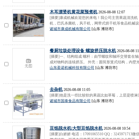
木耳漂烫机黄花菜预煮机
2026-08-08 12:07
[摘要]康成机械欢迎您的来电！我公司主营果蔬清洗
机，巴氏杀菌机，风干机，网带式烘干机等食品机械设备
诸城市康成机械有限公司
[山东 潍坊市]
餐厨垃圾处理设备 螺旋挤压脱水机
2026-08-08 11
[摘要]一、结构组成 螺杆：由节螺纹和轴环交替套在
成对物料的连续挤压。 外壳：圆筒形笼式结构，内壁光滑
山东盈诺机械科技有限公司
[山东 潍坊市]
去杂机
2026-08-08 11:05
[摘要]他是洗一些比较软的果蔬比如草莓，上层是喷淋清
诸城市国泰食品有限公司
[山东 潍坊市]
豆馅脱水机|大型豆馅脱水机
2026-08-08 10:54
[摘要]白娇娇 电话：17091065510 QQ：324597171