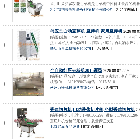
茎、叶菜类多功能切菜机是切菜机中性价比最高的机器，它
河北博柯莱智能装备科技股份有限公司
[河北 邯郸市]
供应全自动豆芽机 豆芽机 家用豆芽机
2026-08-07
[摘要]规格：750*690*1120 筐数：4个 产量：15KG/日
点： 本机为全自动设计，恒温，恒湿，自动洒水设计。只
肇庆市景晟机械有限公司
[广东 肇庆市]
全自动红枣去核机2016新型
2026-08-07 22:26
[摘要]产品名称：万顷牌全自动红枣去核机 生产厂家
机/微信：13191999078 电话：0317-58101...
沧州万顷机械设备有限公司
[河北 沧州市]
香蕉切片机|自动香蕉切片机|小型香蕉切片机
20
[摘要]韩晗，电话：17091065296 微信：170910652
蕉切片机价格低廉合理，质量保证欢迎...
北京兴泰食品设备
[北京 通州区]