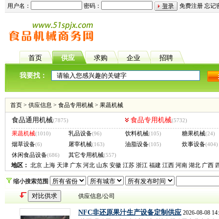
用户名：
密码：
免费注册
忘记
首页
供应
求购
企业
招聘
我要找：
首页
>
供应信息
>
食品专用机械
>
果蔬机械
食品通用机械
食品专用机械
(7875)
(5732)
果蔬机械
乳品设备
饮料机械
糖果机械
(1010)
(96)
(105)
(24)
烟草设备
屠宰机械
油脂设备
炊事设备
(6)
(163)
(105)
(404)
休闲食品设备
其它专用机械
(686)
(557)
地区：
北京
上海
天津
广东
河北
山东
安徽
江苏
浙江
福建
江西
河南
湖北
广西
缩小搜索范围
供应信息/公司
NFC非还原果汁生产设备定制供应
2026-08-08 14