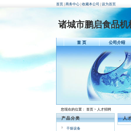
首页
|
商务中心
|
收藏本公司
|
设为首页
诸城市鹏启食品机
首 页
公司介绍
您现在的位置：
首页
> 人才招聘
产品分类
人
干燥设备