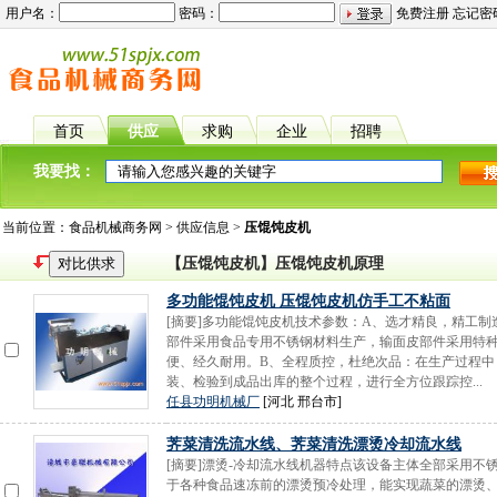
用户名：
密码：
免费注册
忘记密
首页
供应
求购
企业
招聘
我要找：
当前位置：
食品机械商务网
>
供应信息
>
压馄饨皮机
【压馄饨皮机】压馄饨皮机原理
多功能馄饨皮机 压馄饨皮机仿手工不粘面
[摘要]多功能馄饨皮机技术参数：A、选才精良，精工
部件采用食品专用不锈钢材料生产，输面皮部件采用特
便、经久耐用。B、全程质控，杜绝次品：在生产过程中
装、检验到成品出库的整个过程，进行全方位跟踪控...
任县功明机械厂
[河北 邢台市]
荠菜清洗流水线、荠菜清洗漂烫冷却流水线
[摘要]漂烫-冷却流水线机器特点该设备主体全部采用
于各种食品速冻前的漂烫预冷处理，能实现蔬菜的漂烫