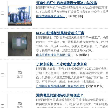
河南牛奶厂牛奶冷却降温专用冰力达冷排
[摘要]河南牛奶厂牛奶冷却降温专用冰力达冷排淘宝店
站：武城县德孚换热设备厂欢迎关注我们的公众号：德孚换热器电话:
山东省德孚换热设备厂
[山东 德州市]
bt35-11防爆轴流风机管道式厂房
[摘要]概述1、T35-11型轴流风机主要用于一般工厂、
0mm共三十个规格，每一规格风机叶片数都为4片，叶片角度有
7000m3/h，风压40～470pa。风机可壁式安装。2
型：适用于非易燃、易爆及无腐蚀气体的环...
山东亚通科技集团有限公司
[山东 德州市]
了解米粉机一个小时生产多少米粉
[摘要]技术参数：型号：SZ-60电源(V)：220V/380V功率：
介绍：改进型米粉、米线专用机，装有自动温空装置，
面，只要将大米浸泡洗净投入机器中即可生产出产品，自
型。可生产米粉、米线、桂林米粉、过桥米线、...
广州旭众食品机械有限公司合肥分公司
[安徽 合肥市]
潍坊哪里的油灌装机价格便宜？
[摘要]青州市同盛机械有限公司的油灌装机价格最便宜
以实现较高精度灌装。1、特点*灌装范围大。*灌装精度