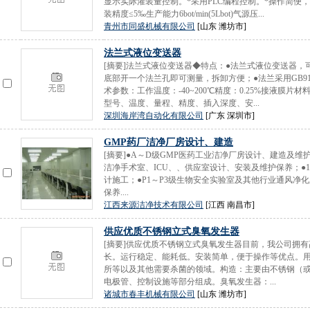
显示实际灌装量控制。*采用PLC编程控制。*操作简便，
装精度≤5‰生产能力6bot/min(5Lbot)气源压...
青州市同盛机械有限公司
[山东 潍坊市]
法兰式液位变送器
[摘要]法兰式液位变送器◆特点：●法兰式液位变送器
底部开一个法兰孔即可测量，拆卸方便；●法兰采用GB9116-
术参数：工作温度：-40~200℃精度：0.25%接液膜片
型号、温度、量程、精度、插入深度、安...
深圳海岸湾自动化有限公司
[广东 深圳市]
GMP药厂洁净厂房设计、建造
[摘要]●A～D级GMP医药工业洁净厂房设计、建造及维
洁净手术室、ICU、、供应室设计、安装及维护保养；●
计施工；●P1～P3级生物安全实验室及其他行业通风净
保养....
江西来源洁净技术有限公司
[江西 南昌市]
供应优质不锈钢立式臭氧发生器
[摘要]供应优质不锈钢立式臭氧发生器目前，我公司拥
长。运行稳定、能耗低。安装简单，便于操作等优点。
所等以及其他需要杀菌的领域。构造：主要由不锈钢（
电极管、控制设施等部分组成。臭氧发生器：...
诸城市春丰机械有限公司
[山东 潍坊市]