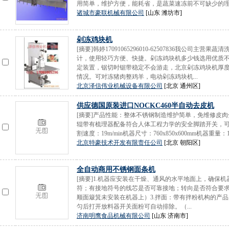
用简单，维护方便，能耗省，是蔬菜速冻前不可缺少的理想
诸城市豪联机械有限公司
[山东 潍坊市]
剁冻鸡块机
[摘要]韩婷17091065296010-62507836我公
计，使用轻巧方便、快捷。剁冻鸡块机多少钱选用优质
定装置，锯切时锯带稳定不会游走，北京剁冻鸡块机厚
情况。可对冻猪肉整鸡羊，电动剁冻鸡块机...
北京泽信伟业机械设备有限公司
[北京 通州区]
供应德国原装进口NOCKC460半自动去皮机
[摘要]产品性能：整体不锈钢制造维护简单，免维修皮
辊带有梳理器配备符合人体工程力学的安全脚踏开关，可固定
割速度：19m/min机器尺寸：760x850x600mm机器重量：150
北京特豪技术开发有限责任公司
[北京 朝阳区]
全自动商用不锈钢面条机
[摘要]1.机器应安装在干燥、通风的水平地面上，确保
符；有接地符号的线芯是否可靠接地；转向是否符合要
顺面簸箕未安装在机器上）3.拌面：带有拌粉机构的产
匀后打开放料器开关面粉可自动排除。（...
济南明鹰食品机械有限公司
[山东 济南市]