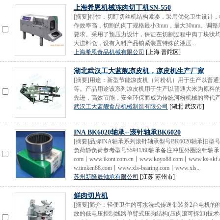
上海希恩机械冻肉切丁机SN-550
[摘要]特性：切盯切丝机结构紧凑，采用优化卫生设计
作效率高，切割的肉丁规格最小3mm，最大30mm。调
要求。采用了预压力设计，保证在切割过程中肉丁块状
大进料仓，设有入料产品锁紧装置特殊的液压...
上海希恩食品机械有限公司
[上海 普陀区]
湖北武汉工大蓝舰凉皮机，凉皮机生产厂家
[摘要]用途：新型节能凉皮机（河粉机）用于生产以普
等。产品用途该系列凉皮机用于生产以普通大米为原料
先进，高效节能，安全环保而成为传统河粉机械的替代产品
武汉工大蓝舰食品机械制造有限公司
[湖北 武汉市]
INA BK6020轴承--滚针轴承BK6020
[摘要]品牌INA轴承系列滚针轴承型号BK6020轴承旧型号
负荷静负荷参考型号55941/60轴承备注冲压外圈滚针轴承（HK型、
com丨www.ikont.com.cn丨www.koyo88.com丨www.ks-skf
w.timken88.com丨www.xls-bearing.com丨www.xls...
苏州新隆晟轴承有限公司
[江苏 苏州市]
鲜肉切片机
[摘要]简介：轻便卫生的可水洗式传送带装备2台电机
故的低电压控制线路单臂式压肉结构(压肉滚可拆卸)技术参数使