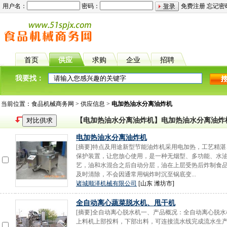
用户名：
密码：
免费注册
忘记密
首页
供应
求购
企业
招聘
我要找：
当前位置：
食品机械商务网
>
供应信息
>
电加热油水分离油炸机
【电加热油水分离油炸机】电加热油水分离油炸
电加热油水分离油炸机
[摘要]特点及用途新型节能油炸机采用电加热，工艺精
保护装置，让您放心使用，是一种无烟型、多功能、水
艺，油和水混合之后自动分层，油在上层受热后炸制食
及时清除，不会因通常用锅炸时沉至锅底变...
诸城顺泽机械有限公司
[山东 潍坊市]
全自动离心蔬菜脱水机、甩干机
[摘要]全自动离心脱水机一、产品概况：全自动离心脱水
上料机上部投料，下部出料，可连接流水线完成流水生