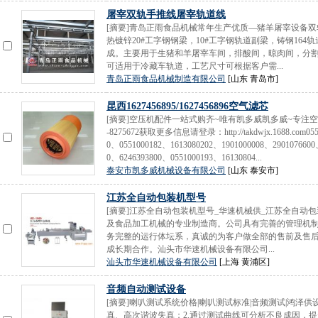
屠宰双轨手推线屠宰轨道线
[摘要]青岛正雨食品机械常年生产优质—猪羊屠宰设备
热镀锌20#工字钢钢梁，10#工字钢轨道副梁，铸钢164
成。主要用于生猪和羊屠宰车间，排酸间，晾肉间，分
可适用于冷藏车轨道，工艺尺寸可根据客户需...
青岛正雨食品机械制造有限公司
[山东 青岛市]
昆西1627456895/1627456896空气滤芯
[摘要]空压机配件一站式购齐~唯有凯多威凯多威~专注空压机配
-8275672获取更多信息请登录：http://takdwjx.1688.com055
0、0551000182、1613080202、1901000008、2901076600
0、6246393800、0551000193、16130804...
泰安市凯多威机械设备有限公司
[山东 泰安市]
江苏全自动包装机型号
[摘要]江苏全自动包装机型号_华速机械供_江苏全自
及食品加工机械的专业制造商。公司具有完善的管理机
务完整的运行体坛系，真诚的为客户做全部的售前及售
成长期合作。汕头市华速机械设备有限公司...
汕头市华速机械设备有限公司
[上海 黄浦区]
音频自动测试设备
[摘要]喇叭测试系统价格|喇叭测试标准|音频测试|鸿泽
真、高次谐波失真；2.通过测试曲线可分析不良成因，提