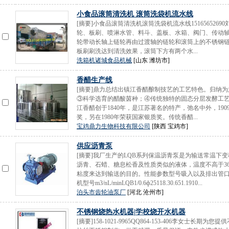
小食品滚筒清洗机 滚筒洗袋机流水线
[摘要]小食品滚筒清洗机滚筒洗袋机流水线1516565269
轮、板刷、喷淋水管、料斗、盖板、水箱、阀门、传动
轮带动长轴上链轮再由过渡轴的链轮和滚筒上的不锈钢
板刷刷洗达到清洗效果，滚筒下方有两个水...
洗箱机诸城食品机械
[山东 潍坊市]
香醋生产线
[摘要]鼎力总结出镇江香醋酿制技艺的工艺特色。归纳
③科学选育的醋酸茵种；④传统独特的固态分层发酵工艺
江香醋创于1840年，是江苏著名的特产，弛名中外，1
奖，另在1980年荣获国家银质奖。传统香醋...
宝鸡鼎力生物科技有限公司
[陕西 宝鸡市]
供应沥青泵
[摘要]我厂生产的LQB系列保温沥青泵是为输送常温
沥青、石蜡、糖息松香及性质类似的液体，温度不高于3
粘度来达到输送的目的。性能参数型号吸入以及排出管口径m
机型号m3/nL/minLQB1/0.6ф25118.30.651.1910...
泊头市齿轮油泵厂
[河北 沧州市]
不锈钢烧热水机器|学校烧开水机器
[摘要]158-1021-9965QQ864-153-406李