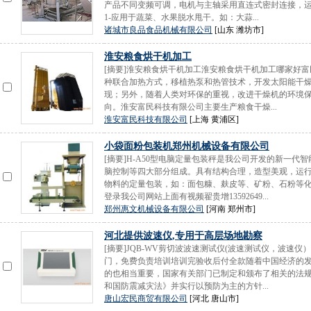
产品不同变频可调，电机与主轴采用直连式密封连接，
1-应用于蔬菜、水果脱水甩干。如：大蒜...
诸城市良品食品机械有限公司
[山东 潍坊市]
淮安粮食烘干机加工
[摘要]淮安粮食烘干机加工淮安粮食烘干机加工哪家好
种联合加热方式，移植热泵和热管技术，开发太阳能干
现；另外，随着人类对环保的重视，改进干燥机的环境
向。淮安富民科技有限公司主要生产粮食干燥...
淮安富民科技有限公司
[上海 黄浦区]
小袋面粉包装机郑州机械设备有限公司
[摘要]H-A50型电脑定量包装秤是我公司开发的新一
脑控制等四大部分组成。具有结构合理，造型美观，运
物料的定量包装，如：面包糠、麸皮等、矿粉、石粉等化工粉末物料。
登录我公司网站上面有视频翟贵增13592649...
郑州惠文机械设备有限公司
[河南 郑州市]
河北提供波速仪,专用于高层场地勘察
[摘要]JQB-WV剪切波波速测试仪(波速测试仪，波速
门，免费负责培训培训完验收后付全款随着中国经济的
的也相当重要，国家有关部门已制定和颁布了相关的法
和国防震减灾法》并实行以预防为主的方针...
唐山宏民商贸有限公司
[河北 唐山市]