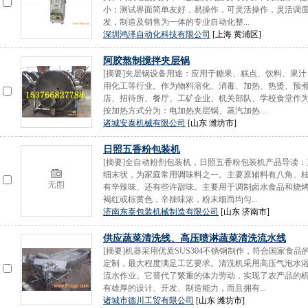
小；测试界面简单友好，易操作，可灵活操作，灵活调
发，制造及销售为一体的专业自动化整...
深圳鸿泽自动化科技有限公司
[上海 黄浦区]
阿胶熬制搅拌夹层锅
[摘要]夹层锅设备用途：应用于糖果、糕点、饮料、果
用化工等行业。作为物料溶化、消毒、加热、热烫、预
店、招待所、餐厅、工矿企业、机关部队、学校食堂作为
按加热方式分为：电加热夹层锅、蒸汽加热...
诸城安泰机械有限公司
[山东 潍坊市]
日照五香粉包装机
[摘要]全自动粉剂包装机，日照五香粉包装机产品导读
细末状，为家庭常用调味料之一。主要原辅料有八角、
有辛辣味、还有些许甜味。主要用于调制卤水食品和烧
褐红或棕黄色，辛辣味浓，粉末细而均匀...
济南东泰包装机械制造有限公司
[山东 济南市]
供应蔬菜清洗线、高压喷淋蔬菜清洗流水线
[摘要]机器采用优质SUS304不锈钢制作，符合国家
定制，最大程度满足工艺要求。清洗机采用高压气泡水
流水作业。它替代了繁重的体力劳动，实现了农产品的
有雄厚的设计、开发、制造能力，而且拥有...
诸城市德川工贸有限公司
[山东 潍坊市]