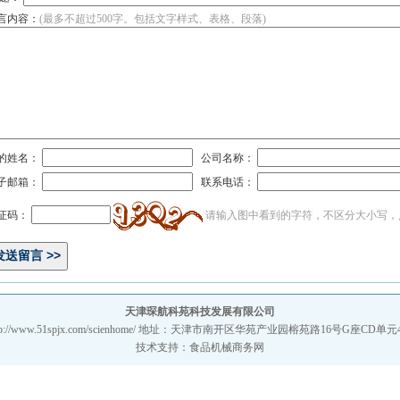
言内容：
(最多不超过500字。包括文字样式、表格、段落)
的姓名：
公司名称：
子邮箱：
联系电话：
证码：
请输入图中看到的字符，不区分大小写，
天津琛航科苑科技发展有限公司
tp://www.51spjx.com/scienhome/
地址：天津市南开区华苑产业园榕苑路16号G座CD单元
技术支持：
食品机械商务网