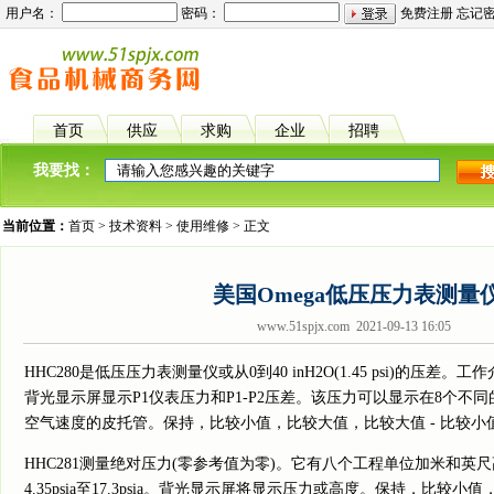
用户名：
密码：
免费注册
忘记
首页
供应
求购
企业
招聘
我要找：
当前位置：
首页
>
技术资料
>
使用维修
> 正文
美国Omega低压压力表测量
www.51spjx.com 2021-09-13 16:05
HHC280是低压压力表测量仪或从0到40 inH2O(1.45 psi)的压
背光显示屏显示P1仪表压力和P1-P2压差。该压力可以显示在8个不
空气速度的皮托管。保持，比较小值，比较大值，比较大值 - 比较
HHC281测量绝对压力(零参考值为零)。它有八个工程单位加米和英
4.35psia至17.3psia。背光显示屏将显示压力或高度。保持，比较小