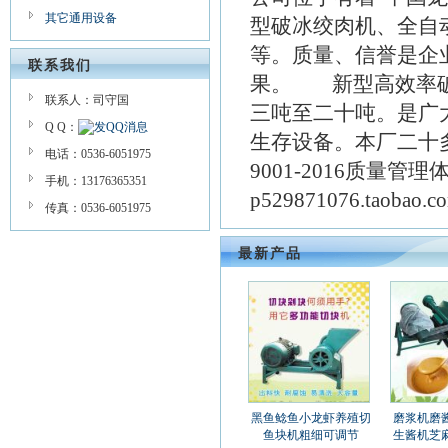
其它通用设备
型破冰绞肉机、全自
等。质量、信誉是企
联系我们
果。 新型高效率破
联系人：司守国
三吨至二十吨。是广大
Q Q：
生存设备。本厂二十
电话：0536-6051975
9001-2016质量管
手机：13176365351
p529871076.taoba
传真：0536-6051975
最新产品
黑鱼鲶鱼小龙虾养殖切
磨浆机磨
鱼块机粗细可调节
生酱机芝