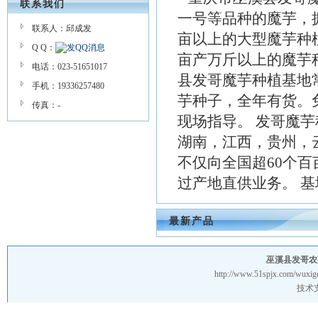
联系我们
一号等品种的魔芋，
联系人：邱成发
亩以上的大型魔芋种植
Q Q：
亩产万斤以上的魔芋种
电话：023-51651017
县发哥魔芋种植基地
手机：19336257480
芋种子，全年有货。
传真：-
现场指导。 发哥魔
湖南，江西，贵州，
不仅向全国超60个
过产地直供业务。 基地
最新产品
巫溪县发哥农
http://www.51spjx.com/wuxig
技术