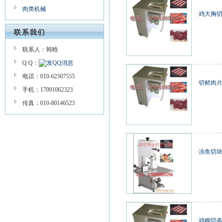
肉类机械
·
鸡大胸切
联系我们
联系人：韩晗
Q Q：
电话：010-62507555
·
切鲜肉片
手机：17091062323
传真：010-80146523
·
冻鱼切块
·
鸡柳切条