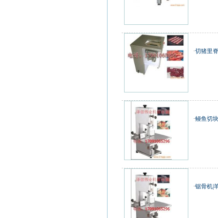
·
切猪里脊
·
鳗鱼切块
·
锯骨机|