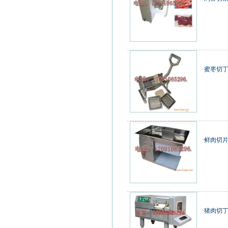
·
蜜枣切丁
·
鲜肉切片
·
猪肉切丁