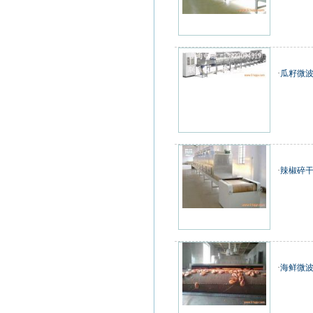
·
瓜籽微
·
辣椒碎干
·
海鲜微