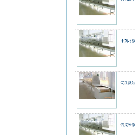
·
中药材
·
花生微波
·
高粱米