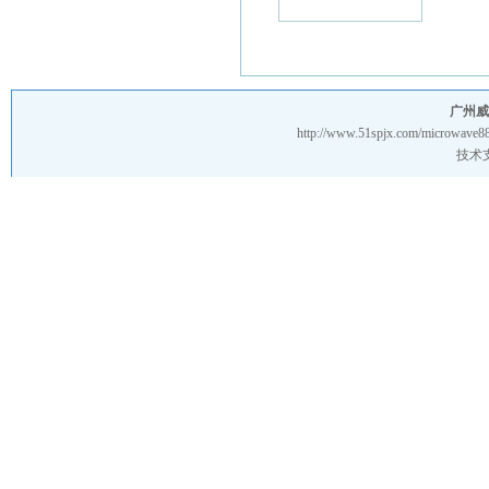
广州威
http://www.51spjx.com/microwave88
技术