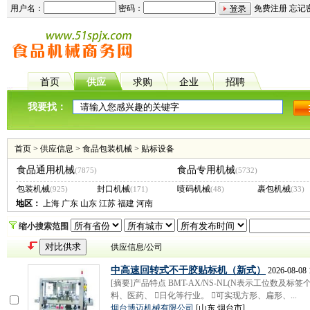
用户名：
密码：
免费注册
忘记
首页
供应
求购
企业
招聘
我要找：
首页
>
供应信息
>
食品包装机械
>
贴标设备
食品通用机械
食品专用机械
(7875)
(5732)
包装机械
封口机械
喷码机械
裹包机械
(925)
(171)
(48)
(33)
地区：
上海
广东
山东
江苏
福建
河南
缩小搜索范围
供应信息/公司
中高速回转式不干胶贴标机（新式）
2026-08-08 
[摘要]产品特点 BMT-AX/NS-NL(N表示工位数
料、医药、 日化等行业。 可实现方形、扁形、...
烟台博迈机械有限公司
[山东 烟台市]