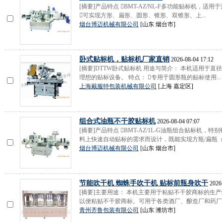
[摘要]产品特点 BMT-AZ/NL-F多功能贴标机，
可实现方形、扁形、圆形、锥形、双锥形、上...
烟台博迈机械有限公司
[山东 烟台市]
卧式贴标机，贴标机厂家直销
2026-08-04 17:12
[摘要]DTTW卧式贴标机 用途与简介： 本机适用于
理想的贴标设备。 特点： 专用于圆形瓶的贴标使用...
上海戴服特包装机械有限公司
[上海 嘉定区]
组合式油瓶不干胶贴标机
2026-08-04 07:07
[摘要]产品特点 BMT-AZ/1L-G油瓶组合贴标机
料上快速自动贴标的需求而设计，既能实现方瓶/扁瓶（.
烟台博迈机械有限公司
[山东 烟台市]
节能吹干机 蜘蛛手吹干机 贴标前瓶身吹干
2026-
[摘要]主要用途： 本机主要用于粘贴不干胶商标的生
以便粘贴不干胶商标。可用于各类酒厂、酿造厂和药厂等。
青州齐鲁包装有限公司
[山东 潍坊市]