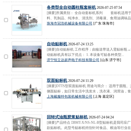
各类型全自动圆柱瓶套标机
2026-07-25 07:54
[摘要]所属类别： 全自动套标机系列 套标机适用
料、乳制品、纯净水、清洗剂、消毒液、食用油调味品、.
珠海市冠浩机械设备有限公司
[广东 珠海市]
自动贴标机
2026-07-24 13:25
[摘要]自动贴标机 工作程序：由输送带送入需贴标瓶
动贴标机具有以下优点： 1. 本设备可贴各种类型...
济宁恒立达超声电子科技有限公司
[山东 济宁市]
双面贴标机
2026-07-24 11:29
[摘要]DTTS型双面贴标机 用途与简介： 适用于圆
侧面贴标，如日常生活中洗发水，洗衣液、润滑油，食用
上海戴服特包装机械有限公司
[上海 嘉定区]
回转式油瓶胶浆贴标机
2026-07-24 04:24
[摘要]产品特点 BMT-X/NS-NL-B型贴标机是
款贴标机。此型号贴标机特别针对食品、粮油等行业在方.