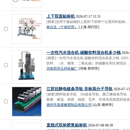
上下双面贴标机
2026-07-17 21:51
[摘要]适用于被贴物的上面和下部两个位置同时贴标。..
林台生（个体经营）
[上海 闵行区]
一次性汽水混合机,碳酸饮料混合机多少钱
2026-
[摘要]一次性汽水混合机,碳酸饮料混合机多少钱 QHS
饮料，（水、糖浆、二氧化碳）的碳酸化和比例混合，如.
河南郑州玉祥机械厂
[河南 郑州市]
江苏抗静电链条导轨 非标高分子导轨
2026-07-13
[摘要]塑料链条导轨、10a链条导轨、聚乙烯链条导
耐磨、耐温、精密、稳固、无声、环保等高精度的链条导
德州市嘉盛橡塑制品有限公司
[山东 德州市]
直线式双标胶浆贴标机
2026-07-08 08:39