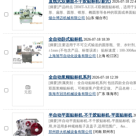
直线式双侧面不干胶贴标机(新式)
2026-07-18 22:
[摘要]产品特点 BMT-AZ/2L-E双侧面贴标机，
形、扁形、圆形、锥形、椭圆形等各种的双面或单面贴标.
烟台博迈机械有限公司
[山东 烟台市]
全自动卧式贴标机
2026-07-18 18:39
[摘要]主要适用于不可立式输送的圆形瓶、管、水针剂
±1mm (不包含产品、标签误差） 贴标速度：100-300&n.
上海旭节自动化设备有限公司
[上海 松江区]
全自动浆糊贴标机系列
2026-07-18 12:39
[摘要]所属类别： 全自动贴标机系列 包括四款全自动
双面浆糊贴标机，可根据客户需求定做。 产品名称：...
珠海市冠浩机械设备有限公司
[广东 珠海市]
半自动平面贴标机-不干胶贴标机-平面贴标机
20
[摘要]半自动平面贴标机-不干胶贴标机-平面贴标机 
用,并适用多种规格瓶子及盖子,适用范围广。 &n...
郑州群火机械设备有限公司
[河南 郑州市]