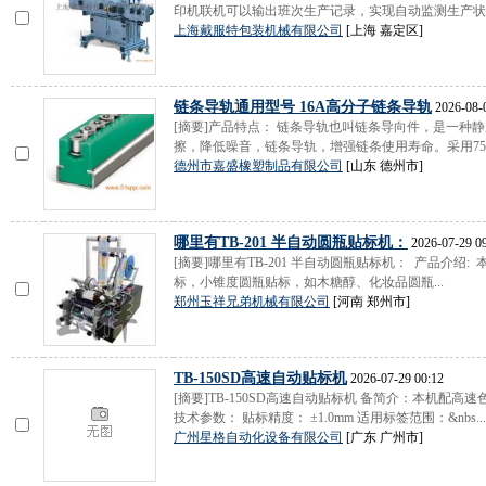
印机联机可以输出班次生产记录，实现自动监测生产状况。
上海戴服特包装机械有限公司
[上海 嘉定区]
链条导轨通用型号 16A高分子链条导轨
2026-08-
[摘要]产品特点： 链条导轨也叫链条导向件，是一种
擦，降低噪音，链条导轨，增强链条使用寿命。采用750万
德州市嘉盛橡塑制品有限公司
[山东 德州市]
哪里有TB-201 半自动圆瓶贴标机：
2026-07-29 0
[摘要]哪里有TB-201 半自动圆瓶贴标机： 产品介
标，小锥度圆瓶贴标，如木糖醇、化妆品圆瓶...
郑州玉祥兄弟机械有限公司
[河南 郑州市]
TB-150SD高速自动贴标机
2026-07-29 00:12
[摘要]TB-150SD高速自动贴标机 备简介：本机配高
技术参数： 贴标精度： ±1.0mm 适用标签范围：&nbs...
广州星格自动化设备有限公司
[广东 广州市]