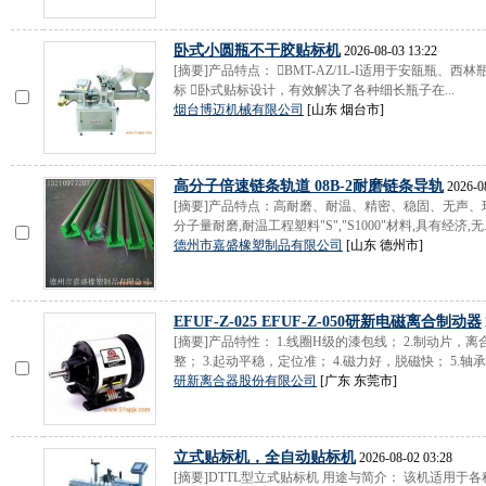
卧式小圆瓶不干胶贴标机
2026-08-03 13:22
[摘要]产品特点： BMT-AZ/1L-I适用于安瓿瓶
标 卧式贴标设计，有效解决了各种细长瓶子在...
烟台博迈机械有限公司
[山东 烟台市]
高分子倍速链条轨道 08B-2耐磨链条导轨
2026-08
[摘要]产品特点：高耐磨、耐温、精密、稳固、无声、
分子量耐磨,耐温工程塑料"S","S1000"材料,具有经济,无..
德州市嘉盛橡塑制品有限公司
[山东 德州市]
EFUF-Z-025 EFUF-Z-050研新电磁离合制动器
[摘要]产品特性： 1.线圈H级的漆包线； 2.制动片
整； 3.起动平稳，定位准； 4.磁力好，脱磁快； 5.轴承是
研新离合器股份有限公司
[广东 东莞市]
立式贴标机，全自动贴标机
2026-08-02 03:28
[摘要]DTTL型立式贴标机 用途与简介： 该机适用