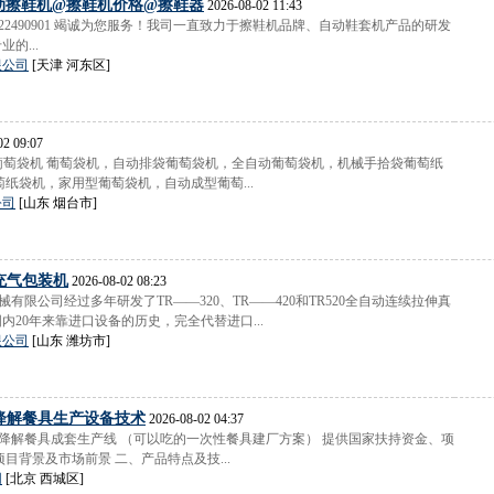
动擦鞋机@擦鞋机价格@擦鞋器
2026-08-02 11:43
222490901 竭诚为您服务！我司一直致力于擦鞋机品牌、自动鞋套机产品的研发
的...
限公司
[天津 河东区]
02 09:07
P1型葡萄袋机 葡萄袋机，自动排袋葡萄袋机，全自动葡萄袋机，机械手拾袋葡萄纸
萄纸袋机，家用型葡萄袋机，自动成型葡萄...
公司
[山东 烟台市]
充气包装机
2026-08-02 08:23
械有限公司经过多年研发了TR——320、TR——420和TR520全自动连续拉伸真
内20年来靠进口设备的历史，完全代替进口...
限公司
[山东 潍坊市]
降解餐具生产设备技术
2026-08-02 04:37
全降解餐具成套生产线 （可以吃的一次性餐具建厂方案） 提供国家扶持资金、项
目背景及市场前景 二、产品特点及技...
网
[北京 西城区]