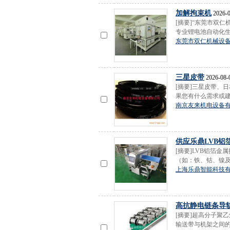
加解拘束机
2026-0
[摘要]“东莞市双
专业锂电池自动化生
东莞市双仁机械设
三星皮带
2026-08-
[摘要]三星皮带、
果您有什么需求或建议
南京友来机电设备
供应乐鼎LVB铝
[摘要]LVB铝箔
（如：铁、钴、镍及含
上海乐鼎智能科技
高抗静电链条导
[摘要]超高分子聚
输送带与机架之间的