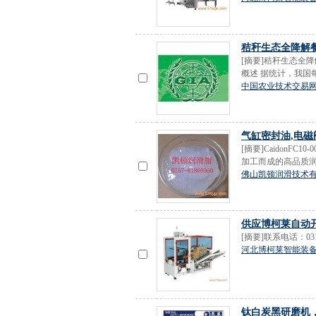
秸秆生态全降解
[摘要]秸秆生态全
概述 据统计，我国每
中国农业技术交易
气缸密封油,电磁
[摘要]Caidon
加工而成的高品质润滑
佛山凯顿润滑技术
供应博柯莱自动
[摘要]联系电话：0310-
河北博柯莱智能装
钛白炭黑研磨机