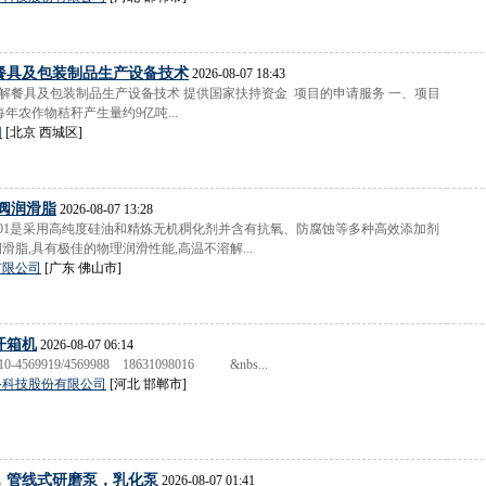
餐具及包装制品生产设备技术
2026-08-07 18:43
降解餐具及包装制品生产设备技术 提供国家扶持资金 项目的申请服务 一、项目
年农作物秸秆产生量约9亿吨...
网
[北京 西城区]
阀润滑脂
2026-08-07 13:28
FC10-001是采用高纯度硅油和精炼无机稠化剂并含有抗氧、防腐蚀等多种高效添加剂
脂,具有极佳的物理润滑性能,高温不溶解...
有限公司
[广东 佛山市]
开箱机
2026-08-07 06:14
4569919/4569988 18631098016 &nbs...
备科技股份有限公司
[河北 邯郸市]
，管线式研磨泵，乳化泵
2026-08-07 01:41