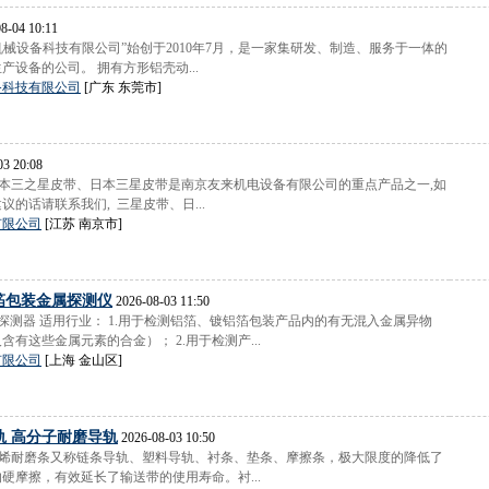
8-04 10:11
仁机械设备科技有限公司”始创于2010年7月，是一家集研发、制造、服务于一体的
产设备的公司。 拥有方形铝壳动...
备科技有限公司
[广东 东莞市]
03 20:08
日本三之星皮带、日本三星皮带是南京友来机电设备有限公司的重点产品之一,如
的话请联系我们, 三星皮带、日...
有限公司
[江苏 南京市]
箔包装金属探测仪
2026-08-03 11:50
金属探测器 适用行业： 1.用于检测铝箔、镀铝箔包装产品内的有无混入金属异物
有这些金属元素的合金）； 2.用于检测产...
有限公司
[上海 金山区]
轨 高分子耐磨导轨
2026-08-03 10:50
乙烯耐磨条又称链条导轨、塑料导轨、衬条、垫条、摩擦条，极大限度的降低了
硬摩擦，有效延长了输送带的使用寿命。衬...