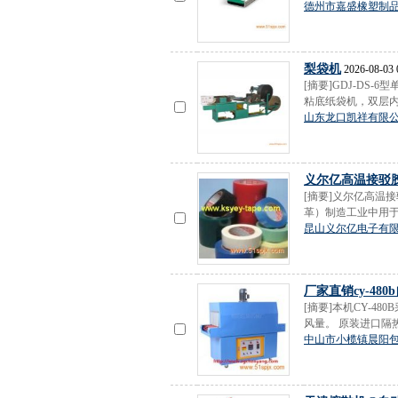
德州市嘉盛橡塑制
梨袋机
2026-08-03 
[摘要]GDJ-DS
粘底纸袋机，双层内
山东龙口凯祥有限
义尔亿高温接驳
[摘要]义尔亿高温
革）制造工业中用于
昆山义尔亿电子有
厂家直销cy-48
[摘要]本机CY-
风量。 原装进口隔
中山市小榄镇晨阳