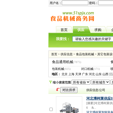
用户名：
密码：
首页
供应
求购
我要找：
首页
>
供应信息
>
食品包装机械
>
其它包装设
食品通用机械
(7875)
包装机械
封口机械
(925)
(171)
地区：
北京
上海
天津
广东
河北
山东
山西
江
缩小搜索范围
供应信息/公司
河北博柯莱供应H
[摘要]河北博柯莱供应HW
6 &...
河北博柯莱智能装