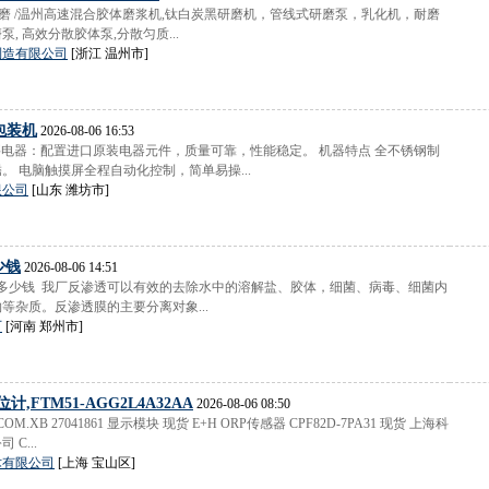
体磨 /温州高速混合胶体磨浆机,钛白炭黑研磨机，管线式研磨泵，乳化机，耐磨
, 高效分散胶体泵,分散匀质...
制造有限公司
[浙江 温州市]
包装机
2026-08-06 16:53
主要电器：配置进口原装电器元件，质量可靠，性能稳定。 机器特点 全不锈钢制
。 电脑触摸屏全程自动化控制，简单易操...
限公司
[山东 潍坊市]
少钱
2026-08-06 14:51
设备多少钱 我厂反渗透可以有效的去除水中的溶解盐、胶体，细菌、病毒、细菌内
等杂质。反渗透膜的主要分离对象...
厂
[河南 郑州市]
计,FTM51-AGG2L4A32AA
2026-08-06 08:50
SCOM.XB 27041861 显示模块 现货 E+H ORP传感器 CPF82D-7PA31 现货 上海科
C...
术有限公司
[上海 宝山区]