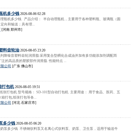
瓶机多少钱
2026-08-06 02:28
盘式理瓶机多少钱 产品介绍： 半自动理瓶机，主要用于各种塑料瓶、玻璃瓶（圆
定向和输送；具有理...
厂
[河南 郑州市]
塑料齿轮油
2026-08-05 23:20
AC10系列降噪音塑料齿轮润滑脂:采用复合型稠化合成油并加有多功能添加剂调配而
泛的高品质的塑胶部件润滑脂. 性能特点 ...
有限公司
[广东 佛山市]
箱打包机
2026-08-05 19:51
纸张打包机 型号规格： SD-101型自动打包机 主要用途： 用于食品、医药、五
箱打包,纸张打包等各...
有限公司
[河北 石家庄市]
泵多少钱
2026-08-05 06:20
泵,奶泵多少钱 不锈钢饮料泵又名离心式饮料泵、奶泵、卫生泵，适用于输送牛