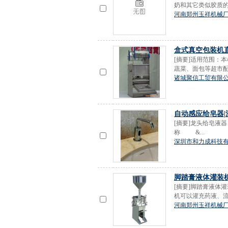
奶和其它类似胶质的
河南郑州玉祥机械
盒式真空包装机直
[摘要]适用范围：
蔬菜、面包等超市配
诸城聚信工贸有限
自动感应给皂器
[摘要]龙头给皂液器
称 &...
深圳市和力成科技
脚踏膏液体灌装
[摘要]脚踏膏液体
机可以灌充药液、流
河南郑州玉祥机械