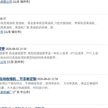
品有限公司
[山东 德州市]
08:37
-6型单双层果袋机 梨袋机，黄金梨单双层果袋机 刀把式桃袋机，苹果双层果袋机，
黑果袋机，果袋机厂家 果袋机的价格，凯...
公司
[山东 烟台市]
胶带
2026-08-02 21:10
接驳胶带 高温接驳胶带: 离型纸接驳胶带是一种在人造革（PU合成革，PVC人造
粘合经过表面处理的离型纸的特殊单面胶带...
限公司
[江苏 苏州市]
0b自动收缩机，可非标定制
2026-08-02 12:59
480B采用以下领先特点，不锈钢发热管，使用寿命长。 大功率风机，保证足够循环
热廉，大大减少热能损耗。特别设计的...
包装机械厂
[广东 中山市]