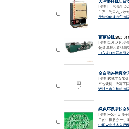
天津擦鞋机@自
[摘要] 韩先生15
生产，为国内少数专业
天津锦瑞佳商贸有
葡萄袋机
2026-08-
[摘要]GDJ-D-
袋机 单层木浆纸葡
山东龙口凯祥有限
全自动连续真空
[摘要]诸城市泰尔机
空包装机、改写了国
诸城市泰尔机械有
绿色环保淀粉全
[摘要]一次性淀粉
目的申报服务 一、项
中国农业技术交易