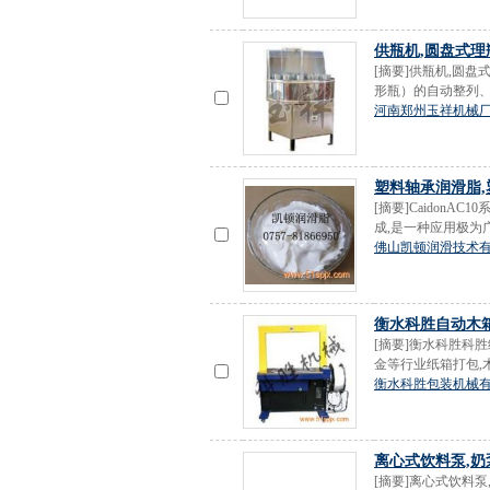
供瓶机,圆盘式理
[摘要]供瓶机,圆
形瓶）的自动整列、
河南郑州玉祥机械
塑料轴承润滑脂,
[摘要]Caidon
成,是一种应用极为广
佛山凯顿润滑技术
衡水科胜自动木
[摘要]衡水科胜科胜
金等行业纸箱打包,木
衡水科胜包装机械
离心式饮料泵,奶
[摘要]离心式饮料