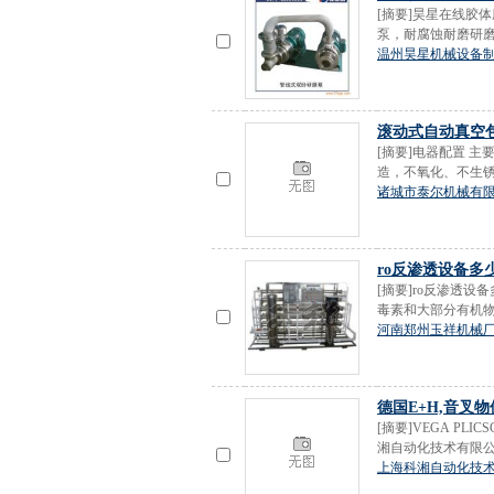
[摘要]昊星在线胶
泵，耐腐蚀耐磨研磨泵
温州昊星机械设备
滚动式自动真空
[摘要]电器配置 
造，不氧化、不生锈
诸城市泰尔机械有
ro反渗透设备多
[摘要]ro反渗透
毒素和大部分有机物
河南郑州玉祥机械
德国E+H,音叉物位
[摘要]VEGA PLIC
湘自动化技术有限公司 
上海科湘自动化技