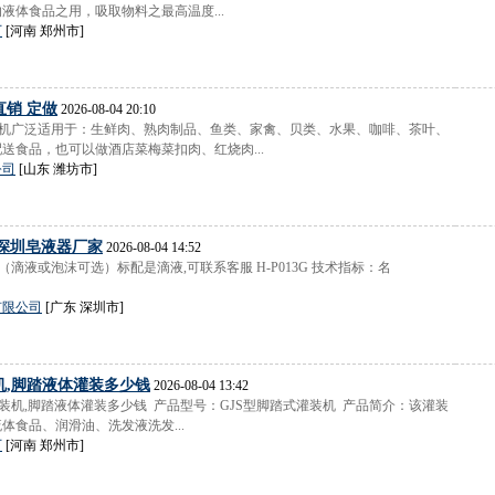
液体食品之用，吸取物料之最高温度...
厂
[河南 郑州市]
销 定做
2026-08-04 20:10
本机广泛适用于：生鲜肉、熟肉制品、鱼类、家禽、贝类、水果、咖啡、茶叶、
送食品，也可以做酒店菜梅菜扣肉、红烧肉...
公司
[山东 潍坊市]
|深圳皂液器厂家
2026-08-04 14:52
（滴液或泡沫可选）标配是滴液,可联系客服 H-P013G 技术指标：名
有限公司
[广东 深圳市]
机,脚踏液体灌装多少钱
2026-08-04 13:42
灌装机,脚踏液体灌装多少钱 产品型号：GJS型脚踏式灌装机 产品简介：该灌装
体食品、润滑油、洗发液洗发...
厂
[河南 郑州市]