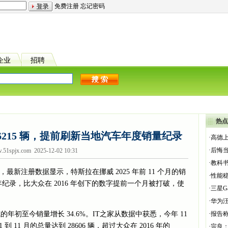
免费注册
忘记密码
企业
招聘
热点
 6215 辆，提前刷新当地汽车年度销量纪录
·
高德
·
后悔
51spjx.com 2025-12-02 10:31
·
教科书
道，最新注册数据显示，特斯拉在挪威 2025 年前 11 个月的销
·
性能稳
录，比大众在 2016 年创下的数字提前一个月被打破，使
·
三星Ga
·
华为汪
威的年初至今销量增长 34.6%。IT之家从数据中获悉，今年 11
·
报告称
到 11 月的总量达到 28606 辆，超过大众在 2016 年的
·
宗良