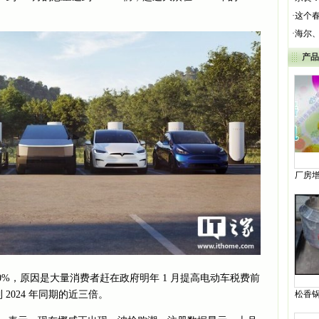
·
这个春
·
海尔、
产品
厂房
备
70%，原因是大量消费者赶在政府明年 1 月提高电动车税费前
松香
2024 年同期的近三倍。
信泽