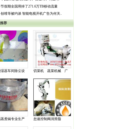
节假期全国用掉了271.6万TB移动流量
创维等被约谈 智能电视开机广告为何关..
推荐
增湿器车间除尘设
切菜机 蔬菜机械 广
西切菜机厂家直销
锅蒸煮锅专业生产
怠速控制阀润滑脂
屠宰设备头蹄脱毛