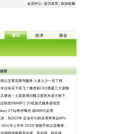
会员中心
|
设为首页
|
添加收藏
资讯
技术
展会
推荐
上线公交客流查询服务 人多人少一目了然
当年没有买下奈飞？雅虎前CEO透露三大遗憾
又要改！土星新增20颗卫星把木老大推下..
定联想SR668V2 2U机架式服务器现货
laxy Z Flip售价曝光 或6000元起售
涛：到2025年 企业对AI的采用率将达86%
 2024 年上半年 OLED 智能手机出货量将..
：中国跨境电商买全球、卖全球、利全球